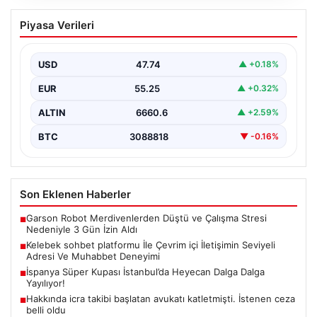
Kelebek sohbet platformu İle Çevrim içi
Piyasa Verileri
İletişimin Seviyeli Adresi Ve Muhabbet
Deneyimi
USD
47.74
▲ +0.18%
İnternet dünyasında kullanıcıların güvenli bir tarzda
iletişim oluşturması ciddi bir önem taşımaktadır. Halen
EUR
55.25
▲ +0.32%
birçok…
ALTIN
6660.6
▲ +2.59%
BTC
3088818
▼ -0.16%
Son Eklenen Haberler
Garson Robot Merdivenlerden Düştü ve Çalışma Stresi
■
Nedeniyle 3 Gün İzin Aldı
Kelebek sohbet platformu İle Çevrim içi İletişimin Seviyeli
■
Adresi Ve Muhabbet Deneyimi
İspanya Süper Kupası İstanbul’da Heyecan Dalga Dalga
■
Yayılıyor!
Hakkında icra takibi başlatan avukatı katletmişti. İstenen ceza
■
belli oldu