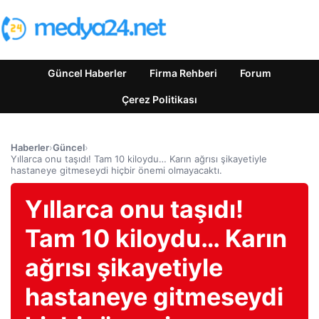
Güncel Haberler
Firma Rehberi
Forum
Çerez Politikası
Haberler
›
Güncel
›
Yıllarca onu taşıdı! Tam 10 kiloydu… Karın ağrısı şikayetiyle
hastaneye gitmeseydi hiçbir önemi olmayacaktı.
Yıllarca onu taşıdı!
Tam 10 kiloydu… Karın
ağrısı şikayetiyle
hastaneye gitmeseydi