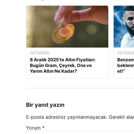
14/12/2025
13/12/20
8 Aralık 2025’te Altın Fiyatları:
Benzem
Bugün Gram, Çeyrek, Ons ve
beklenm
Yarım Altın Ne Kadar?
et!”
Bir yanıt yazın
E-posta adresiniz yayınlanmayacak.
Gerekli ala
Yorum
*