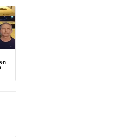
den
i!