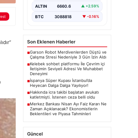
İnternet dünyasında kullanıcıların
güvenli bir tarzda iletişim
ALTIN
6660.6
▲ +2.59%
oluşturması ciddi bir önem
taşımaktadır. Halen birçok…
BTC
3088818
rest
▼ -0.16%
Son Eklenen Haberler
ıdır”
Garson Robot Merdivenlerden Düştü ve
■
Çalışma Stresi Nedeniyle 3 Gün İzin Aldı
Kelebek sohbet platformu İle Çevrim içi
■
İletişimin Seviyeli Adresi Ve Muhabbet
Deneyimi
İspanya Süper Kupası İstanbul’da
n
■
Heyecan Dalga Dalga Yayılıyor!
Hakkında icra takibi başlatan avukatı
■
katletmişti. İstenen ceza belli oldu
Merkez Bankası Nisan Ayı Faiz Kararı Ne
■
Zaman Açıklanacak? Ekonomistlerin
Beklentileri ve Piyasa Tahminleri
Güncel