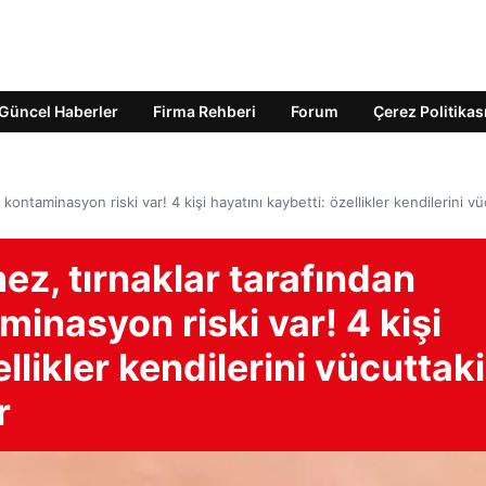
Güncel Haberler
Firma Rehberi
Forum
Çerez Politikas
kontaminasyon riski var! 4 kişi hayatını kaybetti: özellikler kendilerini vü
ez, tırnaklar tarafından
inasyon riski var! 4 kişi
llikler kendilerini vücuttaki
r