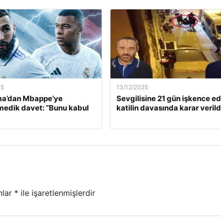
25
13/12/2025
a’dan Mbappe’ye
Sevgilisine 21 gün işkence e
edik davet: “Bunu kabul
katilin davasında karar verild
nlar
*
ile işaretlenmişlerdir