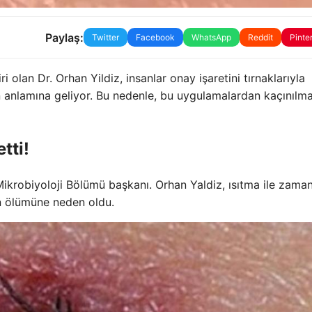
Paylaş:
Twitter
Facebook
WhatsApp
Reddit
Pinte
i olan Dr. Orhan Yildiz, insanlar onay işaretini tırnaklarıyla
 anlamına geliyor. Bu nedenle, bu uygulamalardan kaçınılmal
tti!
 Mikrobiyoloji Bölümü başkanı. Orhan Yaldiz, ısıtma ile zama
in ölümüne neden oldu.