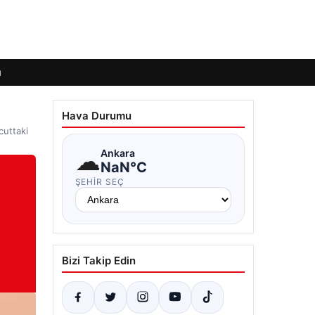
ı
Hava Durumu
cuttaki
☁
Ankara
NaN°C
ŞEHIR SEÇ
Bizi Takip Edin