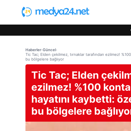
Haberler
›
Güncel
›
Tic Tac; Elden çekilmez, tırnaklar tarafından ezilmez! %100 
bu bölgelere bağlıyor
Tic Tac; Elden çekilm
ezilmez! %100 kontam
hayatını kaybetti: öze
bu bölgelere bağlıyo