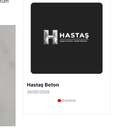
 tüm
Enes Kaplan Avukatlık Bürosu
28/04/2026