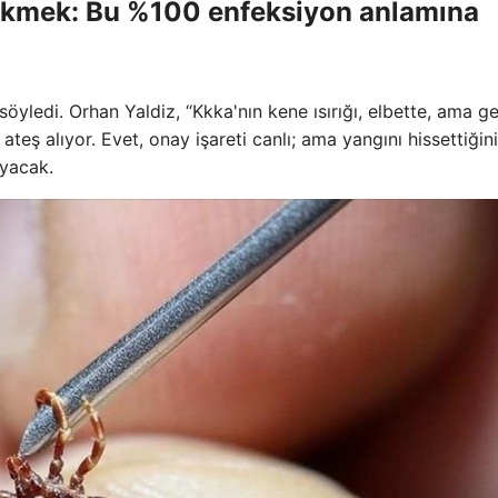
 çekmek: Bu %100 enfeksiyon anlamına
söyledi. Orhan Yaldiz, “Kkka'nın kene ısırığı, elbette, ama g
ateş alıyor. Evet, onay işareti canlı; ama yangını hissettiğin
ayacak.