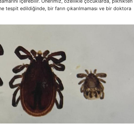
damarını içerebilir. Önerimiz, özellikle çocuklarda, piknikten
e tespit edildiğinde, bir farın çıkarılmaması ve bir doktora