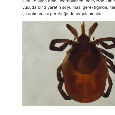
cildi kolayca deldi, içerebileceği her yerde kan 
vücuda bir ziyaretin soyulması gerektiğinde, nan
çıkarılmaması gerektiğinde uygulanmalıdır.