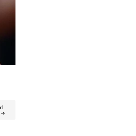
yi
 →