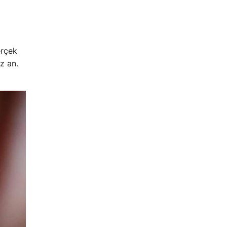
erçek
iz an.