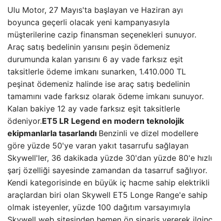
Ulu Motor, 27 Mayıs'ta başlayan ve Haziran ayı
boyunca geçerli olacak yeni kampanyasıyla
müşterilerine cazip finansman seçenekleri sunuyor.
Araç satış bedelinin yarısını peşin ödemeniz
durumunda kalan yarısını 6 ay vade farksız eşit
taksitlerle ödeme imkanı sunarken, 1.410.000 TL
peşinat ödemeniz halinde ise araç satış bedelinin
tamamını vade farksız olarak ödeme imkanı sunuyor.
Kalan bakiye 12 ay vade farksız eşit taksitlerle
ödeniyor.
ET5 LR Legend en modern teknolojik
ekipmanlarla tasarlandı
Benzinli ve dizel modellere
göre yüzde 50'ye varan yakıt tasarrufu sağlayan
Skywell'ler, 36 dakikada yüzde 30'dan yüzde 80'e hızlı
şarj özelliği sayesinde zamandan da tasarruf sağlıyor.
Kendi kategorisinde en büyük iç hacme sahip elektrikli
araçlardan biri olan Skywell ET5 Longe Range'e sahip
olmak isteyenler, yüzde 100 dağıtım varsayımıyla
Skywell web sitesinden hemen ön sipariş vererek ilginç