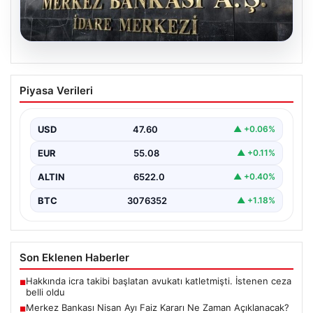
05.08.2026
Merkez Bankası Nisan Ayı Faiz Kararı Ne
Piyasa Verileri
Zaman Açıklanacak? Ekonomistlerin
Beklentileri ve Piyasa Tahminleri
USD
47.60
▲ +0.06%
Türkiye Cumhuriyet Merkez Bankası (TCMB) Para
Politikası Kurulu, Nisan ayı faiz kararını belirlemek
EUR
55.08
▲ +0.11%
üzere…
ALTIN
6522.0
▲ +0.40%
BTC
3076352
▲ +1.18%
Son Eklenen Haberler
Hakkında icra takibi başlatan avukatı katletmişti. İstenen ceza
■
belli oldu
Merkez Bankası Nisan Ayı Faiz Kararı Ne Zaman Açıklanacak?
■