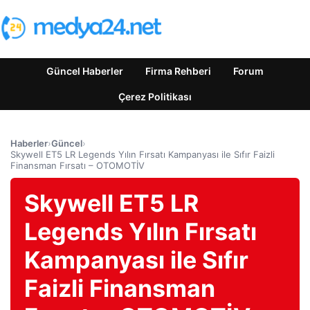
Güncel Haberler
Firma Rehberi
Forum
Çerez Politikası
Haberler
›
Güncel
›
Skywell ET5 LR Legends Yılın Fırsatı Kampanyası ile Sıfır Faizli
Finansman Fırsatı – OTOMOTİV
Skywell ET5 LR
Legends Yılın Fırsatı
Kampanyası ile Sıfır
Faizli Finansman