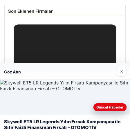
Son Eklenen Firmalar
×
Göz Atın
Güncel Haberler
Web sitemizi nasıl kullandığınızı daha iyi anlayabilmek,
deneyiminizi kişiselleştirmek ve geliştirmek amacıyla çerezler
Skywell ET5 LR Legends Yılın Fırsatı Kampanyası ile
kullanıyoruz.
Çerez Politikamız
Sıfır Faizli Finansman Fırsatı – OTOMOTİV