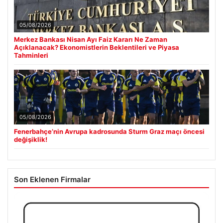
05/08/2026
Merkez Bankası Nisan Ayı Faiz Kararı Ne Zaman
Açıklanacak? Ekonomistlerin Beklentileri ve Piyasa
Tahminleri
05/08/2026
Fenerbahçe’nin Avrupa kadrosunda Sturm Graz maçı öncesi
değişiklik!
Son Eklenen Firmalar