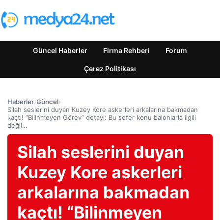
Güncel Haberler
Firma Rehberi
Forum
Çerez Politikası
Haberler
›
Güncel
›
Silah seslerini duyan Kuzey Kore askerleri arkalarına bakmadan
kaçtı! “Bilinmeyen Görev” detayı: Bu sefer konu balonlarla ilgili
değil…
Silah seslerini duyan
Kuzey Kore askerleri
arkalarına bakmadan
kaçtı! “Bilinmeyen