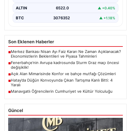
ALTIN
6522.0
▲ +0.40%
BTC
3076352
▲ +1.18%
Son Eklenen Haberler
Merkez Bankası Nisan Ayı Faiz Kararı Ne Zaman Açıklanacak?
■
Ekonomistlerin Beklentileri ve Piyasa Tahminleri
Fenerbahçe’nin Avrupa kadrosunda Sturm Graz maçı öncesi
■
değişiklik!
Açık Alan Mimarisinde Konfor ve bahçe mutfağı Çözümleri
■
Hatay’da Düğün Konvoyunda Çıkan Tartışma Kanlı Bitti: 4
■
Yaralı
Manavgatlı Öğrencilerin Cumhuriyet ve Kültür Yolculuğu
■
Güncel