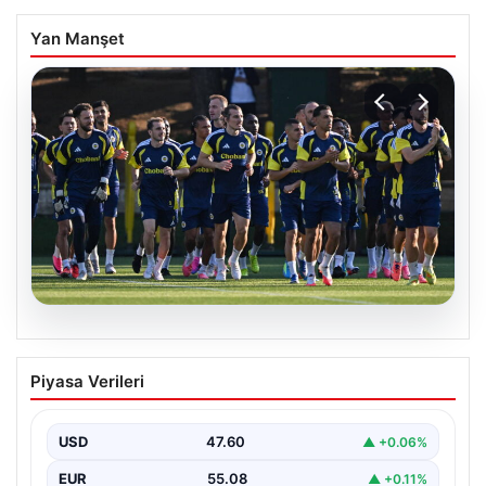
Yan Manşet
05.08.2026
Fenerbahçe’nin Avrupa kadrosunda
Piyasa Verileri
Sturm Graz maçı öncesi değişiklik!
USD
47.60
▲ +0.06%
EUR
55.08
▲ +0.11%