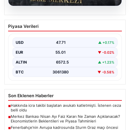
05.08.2026
Merkez Bankası Nisan Ayı Faiz Kararı Ne
Piyasa Verileri
Zaman Açıklanacak? Ekonomistlerin
Beklentileri ve Piyasa Tahminleri
USD
47.71
▲ +0.17%
Türkiye Cumhuriyet Merkez Bankası (TCMB) Para
Politikası Kurulu, Nisan ayı faiz kararını belirlemek
EUR
55.01
▼ -0.02%
üzere…
ALTIN
6572.5
▲ +1.23%
BTC
3061380
▼ -0.58%
Son Eklenen Haberler
Hakkında icra takibi başlatan avukatı katletmişti. İstenen ceza
■
belli oldu
Merkez Bankası Nisan Ayı Faiz Kararı Ne Zaman Açıklanacak?
■
Ekonomistlerin Beklentileri ve Piyasa Tahminleri
Fenerbahçe’nin Avrupa kadrosunda Sturm Graz maçı öncesi
■