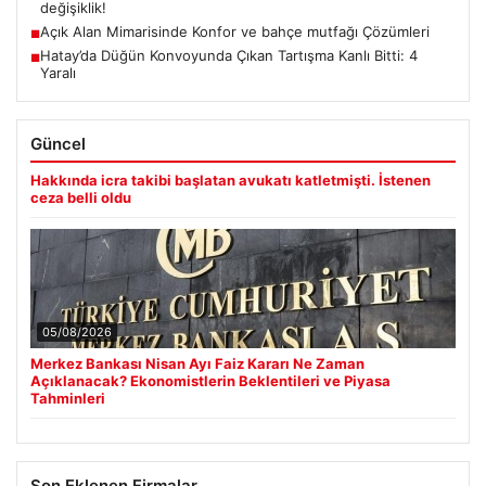
değişiklik!
Açık Alan Mimarisinde Konfor ve bahçe mutfağı Çözümleri
■
Hatay’da Düğün Konvoyunda Çıkan Tartışma Kanlı Bitti: 4
■
Yaralı
Güncel
Hakkında icra takibi başlatan avukatı katletmişti. İstenen
ceza belli oldu
05/08/2026
Merkez Bankası Nisan Ayı Faiz Kararı Ne Zaman
Açıklanacak? Ekonomistlerin Beklentileri ve Piyasa
Tahminleri
Son Eklenen Firmalar