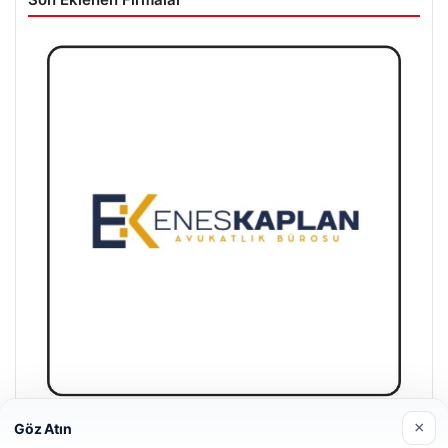
×
Göz Atın
Enes Kaplan Avukatlık Bürosu