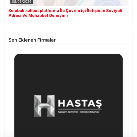
08/08/2026
Kelebek sohbet platformu İle Çevrim içi İletişimin Seviyeli
Adresi Ve Muhabbet Deneyimi
Son Eklenen Firmalar