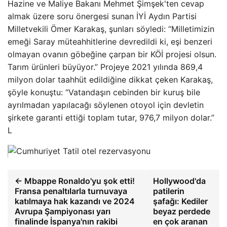
Hazine ve Maliye Bakanı Mehmet Şimşek'ten cevap
almak üzere soru önergesi sunan İYİ Aydın Partisi
Milletvekili Ömer Karakaş, şunları söyledi: “Milletimizin
emeği Saray müteahhitlerine devredildi ki, eşi benzeri
olmayan ovanın göbeğine çarpan bir KÖİ projesi olsun.
Tarım ürünleri büyüyor.” Projeye 2021 yılında 869,4
milyon dolar taahhüt edildiğine dikkat çeken Karakaş,
şöyle konuştu: “Vatandaşın cebinden bir kuruş bile
ayrılmadan yapılacağı söylenen otoyol için devletin
şirkete garanti ettiği toplam tutar, 976,7 milyon dolar.”
L
← Mbappe Ronaldo'yu şok etti!
Hollywood'da
Fransa penaltılarla turnuvaya
patilerin
katılmaya hak kazandı ve 2024
şafağı: Kediler
Avrupa Şampiyonası yarı
beyaz perdede
finalinde İspanya'nın rakibi
en çok aranan