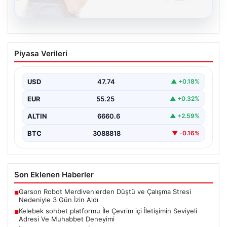
08.08.2026
Kelebek sohbet platformu İle Çevrim içi
Piyasa Verileri
İletişimin Seviyeli Adresi Ve Muhabbet
Deneyimi
USD
47.74
▲ +0.18%
İnternet dünyasında kullanıcıların güvenli bir tarzda
iletişim oluşturması ciddi bir önem taşımaktadır. Halen
EUR
55.25
▲ +0.32%
birçok…
ALTIN
6660.6
▲ +2.59%
BTC
3088818
▼ -0.16%
Son Eklenen Haberler
Garson Robot Merdivenlerden Düştü ve Çalışma Stresi
■
Nedeniyle 3 Gün İzin Aldı
Kelebek sohbet platformu İle Çevrim içi İletişimin Seviyeli
■
Adresi Ve Muhabbet Deneyimi