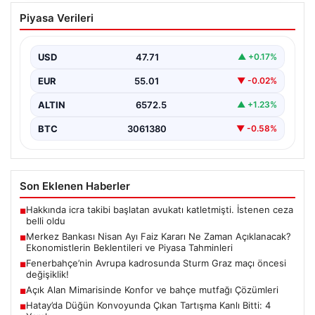
Merkez Bankası Nisan Ayı Faiz Kararı Ne
Piyasa Verileri
Zaman Açıklanacak? Ekonomistlerin
Beklentileri ve Piyasa Tahminleri
USD
47.71
▲ +0.17%
Türkiye Cumhuriyet Merkez Bankası (TCMB) Para
Politikası Kurulu, Nisan ayı faiz kararını belirlemek
EUR
55.01
▼ -0.02%
üzere…
ALTIN
6572.5
▲ +1.23%
BTC
3061380
▼ -0.58%
Son Eklenen Haberler
Hakkında icra takibi başlatan avukatı katletmişti. İstenen ceza
■
belli oldu
Merkez Bankası Nisan Ayı Faiz Kararı Ne Zaman Açıklanacak?
■
Ekonomistlerin Beklentileri ve Piyasa Tahminleri
Fenerbahçe’nin Avrupa kadrosunda Sturm Graz maçı öncesi
■
değişiklik!
Açık Alan Mimarisinde Konfor ve bahçe mutfağı Çözümleri
■
Hatay’da Düğün Konvoyunda Çıkan Tartışma Kanlı Bitti: 4
■