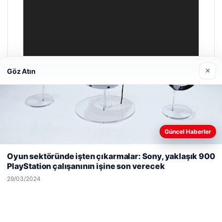
×
Göz Atın
Güncel Haberler
Web sitemizi nasıl kullandığınızı daha iyi anlayabilmek,
deneyiminizi kişiselleştirmek ve geliştirmek amacıyla çerezler
Oyun sektöründe işten çıkarmalar: Sony, yaklaşık 900
kullanıyoruz.
Çerez Politikamız
PlayStation çalışanının işine son verecek
Reddet
Kabul Et
29/03/2024
Enes Kaplan Avukatlık Bürosu
28/04/2026