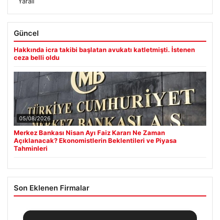
Yaralı
Güncel
Hakkında icra takibi başlatan avukatı katletmişti. İstenen
ceza belli oldu
05/08/2026
Merkez Bankası Nisan Ayı Faiz Kararı Ne Zaman
Açıklanacak? Ekonomistlerin Beklentileri ve Piyasa
Tahminleri
Son Eklenen Firmalar