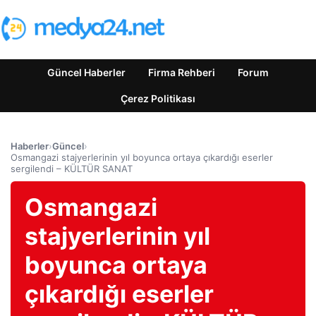
Güncel Haberler
Firma Rehberi
Forum
Çerez Politikası
Haberler
›
Güncel
›
Osmangazi stajyerlerinin yıl boyunca ortaya çıkardığı eserler
sergilendi – KÜLTÜR SANAT
Osmangazi
stajyerlerinin yıl
boyunca ortaya
çıkardığı eserler