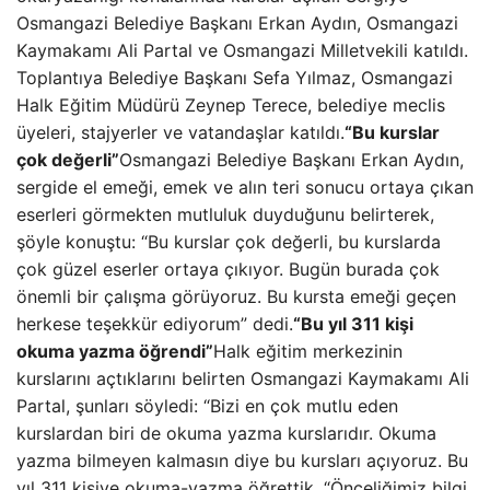
Osmangazi Belediye Başkanı Erkan Aydın, Osmangazi
Kaymakamı Ali Partal ve Osmangazi Milletvekili katıldı.
Toplantıya Belediye Başkanı Sefa Yılmaz, Osmangazi
Halk Eğitim Müdürü Zeynep Terece, belediye meclis
üyeleri, stajyerler ve vatandaşlar katıldı.
“Bu kurslar
çok değerli”
Osmangazi Belediye Başkanı Erkan Aydın,
sergide el emeği, emek ve alın teri sonucu ortaya çıkan
eserleri görmekten mutluluk duyduğunu belirterek,
şöyle konuştu: “Bu kurslar çok değerli, bu kurslarda
çok güzel eserler ortaya çıkıyor. Bugün burada çok
önemli bir çalışma görüyoruz. Bu kursta emeği geçen
herkese teşekkür ediyorum” dedi.
“Bu yıl 311 kişi
okuma yazma öğrendi”
Halk eğitim merkezinin
kurslarını açtıklarını belirten Osmangazi Kaymakamı Ali
Partal, şunları söyledi: “Bizi en çok mutlu eden
kurslardan biri de okuma yazma kurslarıdır. Okuma
yazma bilmeyen kalmasın diye bu kursları açıyoruz. Bu
yıl 311 kişiye okuma-yazma öğrettik. “Önceliğimiz bilgi,