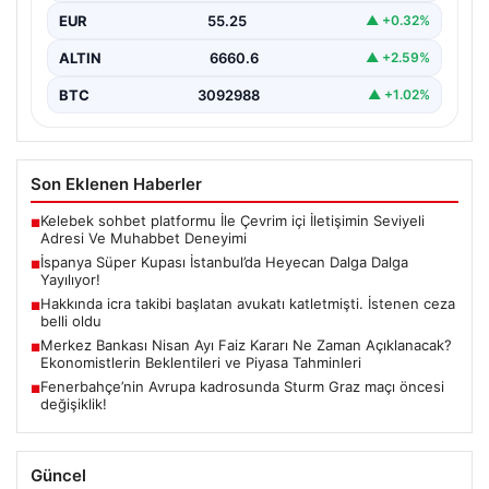
EUR
55.25
▲ +0.32%
ALTIN
6660.6
▲ +2.59%
BTC
3092988
▲ +1.02%
Son Eklenen Haberler
Kelebek sohbet platformu İle Çevrim içi İletişimin Seviyeli
■
Adresi Ve Muhabbet Deneyimi
İspanya Süper Kupası İstanbul’da Heyecan Dalga Dalga
■
Yayılıyor!
Hakkında icra takibi başlatan avukatı katletmişti. İstenen ceza
■
belli oldu
Merkez Bankası Nisan Ayı Faiz Kararı Ne Zaman Açıklanacak?
■
Ekonomistlerin Beklentileri ve Piyasa Tahminleri
Fenerbahçe’nin Avrupa kadrosunda Sturm Graz maçı öncesi
■
değişiklik!
Güncel