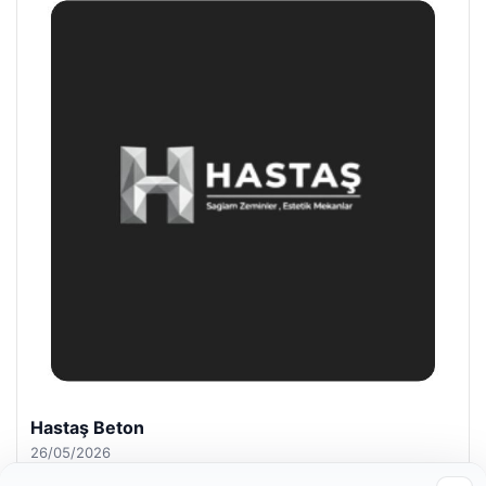
Enes Kaplan Avukatlık Bürosu
28/04/2026