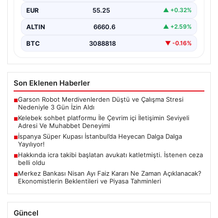
iletişim oluşturması ciddi bir önem taşımaktadır. Halen
EUR
55.25
▲ +0.32%
birçok…
ALTIN
6660.6
▲ +2.59%
BTC
3088818
▼ -0.16%
Son Eklenen Haberler
Garson Robot Merdivenlerden Düştü ve Çalışma Stresi
■
Nedeniyle 3 Gün İzin Aldı
Kelebek sohbet platformu İle Çevrim içi İletişimin Seviyeli
■
Adresi Ve Muhabbet Deneyimi
İspanya Süper Kupası İstanbul’da Heyecan Dalga Dalga
■
Yayılıyor!
Hakkında icra takibi başlatan avukatı katletmişti. İstenen ceza
■
belli oldu
Merkez Bankası Nisan Ayı Faiz Kararı Ne Zaman Açıklanacak?
■
Ekonomistlerin Beklentileri ve Piyasa Tahminleri
Güncel