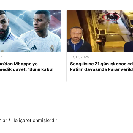
25
13/12/2025
a’dan Mbappe’ye
Sevgilisine 21 gün işkence e
edik davet: “Bunu kabul
katilin davasında karar verild
nlar
*
ile işaretlenmişlerdir