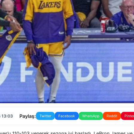
Paylaş:
 13:03
Twitter
Facebook
WhatsApp
Reddit
Pinte
es’u 110-103 yenerek sezona iyi başladı. LeBron James ve