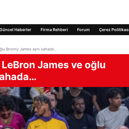
Güncel Haberler
Firma Rehberi
Forum
Çerez Politikas
 oğlu Bronny James aynı sahada…
k! LeBron James ve oğlu
sahada…