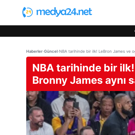
Haberler
›
Güncel
›
NBA tarihinde bir ilk! LeBron James ve
NBA tarihinde bir il
Bronny James aynı 