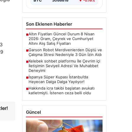
BTC
3088818
▼ -0.16%
Son Eklenen Haberler
Altın Fiyatları Güncel Durum 8 Nisan
■
2026: Gram, Çeyrek ve Cumhuriyet
Altını Alış Satış Fiyatları
 3
Garson Robot Merdivenlerden Düştü ve
■
 9
Çalışma Stresi Nedeniyle 3 Gün İzin Aldı
Kelebek sohbet platformu İle Çevrim içi
■
İletişimin Seviyeli Adresi Ve Muhabbet
Deneyimi
İspanya Süper Kupası İstanbul’da
■
Heyecan Dalga Dalga Yayılıyor!
Hakkında icra takibi başlatan avukatı
■
katletmişti. İstenen ceza belli oldu
ler!
Güncel