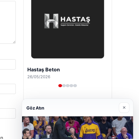
Enes Kaplan Avukatlık Bürosu
28/04/2026
×
Göz Atın
n.