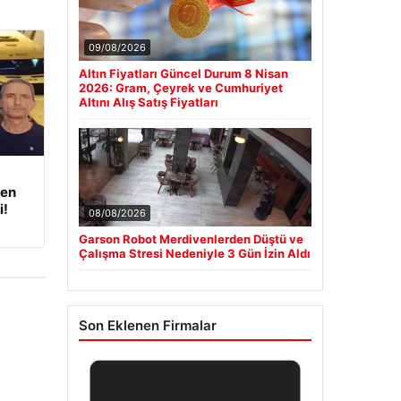
09/08/2026
Altın Fiyatları Güncel Durum 8 Nisan
2026: Gram, Çeyrek ve Cumhuriyet
Altını Alış Satış Fiyatları
den
i!
08/08/2026
Garson Robot Merdivenlerden Düştü ve
Çalışma Stresi Nedeniyle 3 Gün İzin Aldı
Son Eklenen Firmalar