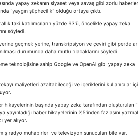
rasında yapay zekanın siyaset veya savaş gibi zorlu haberler
nda “yaygın şüphecilik” olduğu ortaya çıktı.
rallık'taki katılımcıların yüzde 63'ü, öncelikle yapay zeka
ını söyledi.
yerine geçmek yerine, transkripsiyon ve çeviri gibi perde ar
anılması durumunda daha mutlu olacaklarını söyledi.
etleme teknolojisine sahip Google ve OpenAI gibi yapay zeka
ayı maliyetleri azaltabileceği ve içeriklerini kullanıcılar iç
yuyor.
er hikayelerinin başında yapay zeka tarafından oluşturulan
eya yayınladığı haber hikayelerinin %5'inden fazlasını yazma
 yer alıyor.
ış radyo muhabirleri ve televizyon sunucuları bile var.