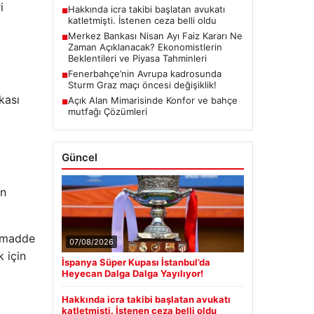
i
Hakkında icra takibi başlatan avukatı
■
katletmişti. İstenen ceza belli oldu
Merkez Bankası Nisan Ayı Faiz Kararı Ne
■
Zaman Açıklanacak? Ekonomistlerin
Beklentileri ve Piyasa Tahminleri
Fenerbahçe’nin Avrupa kadrosunda
■
Sturm Graz maçı öncesi değişiklik!
kası
Açık Alan Mimarisinde Konfor ve bahçe
■
mutfağı Çözümleri
Güncel
in
 “madde
07/08/2026
k için
İspanya Süper Kupası İstanbul’da
Heyecan Dalga Dalga Yayılıyor!
Hakkında icra takibi başlatan avukatı
katletmişti. İstenen ceza belli oldu