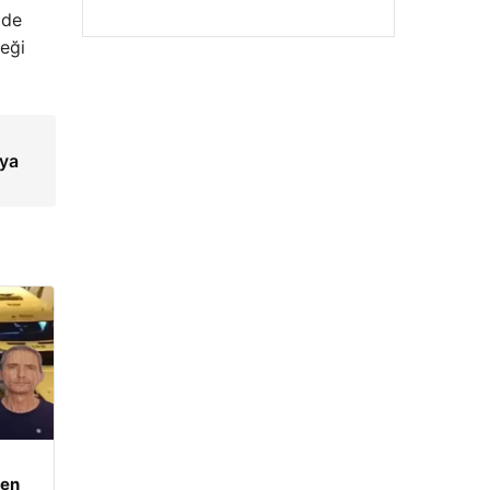
lde
ceği
ıya
den