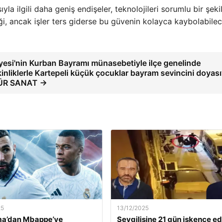
yla ilgili daha geniş endişeler, teknolojileri sorumlu bir şeki
eği, ancak işler ters giderse bu güvenin kolayca kaybolabile
yesi'nin Kurban Bayramı münasebetiyle ilçe genelinde
kinliklerle Kartepeli küçük çocuklar bayram sevincini doyas
TÜR SANAT →
25
13/12/2025
a’dan Mbappe’ye
Sevgilisine 21 gün işkence e