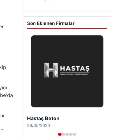
Son Eklenen Firmalar
er
kip
yıcı
ube'da
nı
Enes Kaplan Avukatlık Bürosu
28/04/2026
 “