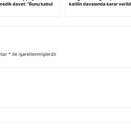
edik davet: “Bunu kabul
katilin davasında karar verild
nlar
*
ile işaretlenmişlerdir