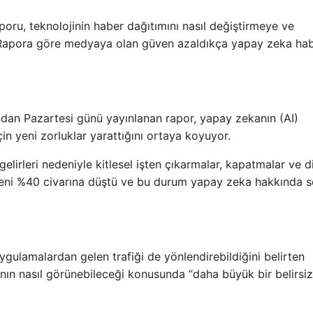
poru, teknolojinin haber dağıtımını nasıl değiştirmeye ve
. Rapora göre medyaya olan güven azaldıkça yapay zeka ha
ından Pazartesi günü yayınlanan rapor, yapay zekanın (AI)
in yeni zorluklar yarattığını ortaya koyuyor.
elirleri nedeniyle kitlesel işten çıkarmalar, kapatmalar ve d
üveni %40 civarına düştü ve bu durum yapay zeka hakkında s
gulamalardan gelen trafiği de yönlendirebildiğini belirten
rının nasıl görünebileceği konusunda “daha büyük bir belirsiz