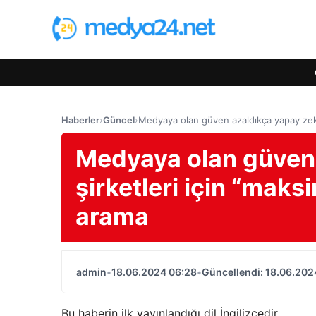
Haberler
›
Güncel
›
Medyaya olan güven azaldıkça yapay zeka
Medyaya olan güven 
şirketleri için “maks
arama
admin
•
18.06.2024 06:28
•
Güncellendi: 18.06.202
Bu haberin ilk yayınlandığı dil İngilizcedir.