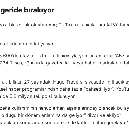
 geride bırakıyor
şka bir zorluk oluşturuyor; TikTok kullanıcılarının %13'ü hab
lerinin rollerini çalıyor.
.600'den fazla TikTok kullanıcısıyla yapılan ankette, %57'si
i, %34'ü ise çoğunlukla gazetecileri veya haber markalarını ta
 bilinen 27 yaşındaki Hugo Travers, siyasetle ilgili açıkla
sel haber programlarından daha fazla “bahsediliyor”. YouT
 da 5,8 milyon takipçisi bulunuyor.
 zeka kullanımının henüz erken aşamalarındayız ancak bu ay
 olduğu bir dönem anlamına da geliyor” diyor ve ekliyor:
nacakları konusunda son derece dikkatli olmaları gerekiyor”