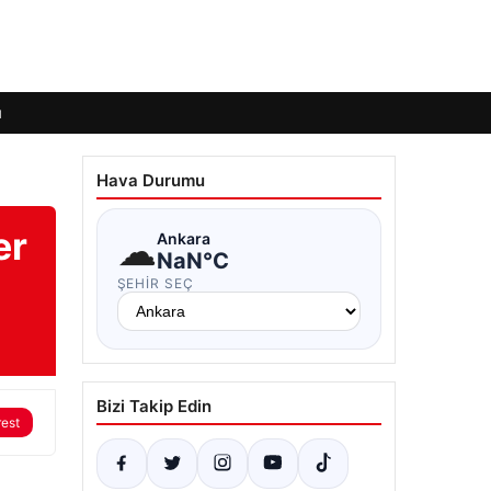
ı
Hava Durumu
er
☁
Ankara
NaN°C
ŞEHIR SEÇ
Bizi Takip Edin
rest