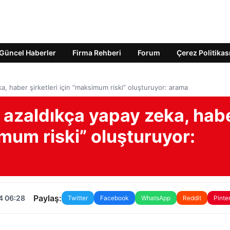
Güncel Haberler
Firma Rehberi
Forum
Çerez Politikas
, haber şirketleri için “maksimum riski” oluşturuyor: arama
azaldıkça yapay zeka, hab
imum riski” oluşturuyor:
Paylaş:
4 06:28
Twitter
Facebook
WhatsApp
Reddit
Pinte