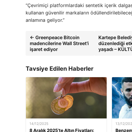
“Çevrimiçi platformlardaki sentetik içerik dalgası
kullanan güvenilir markaların ödüllendirilebilec
anlamına geliyor.”
← Greenpeace Bitcoin
Kartepe Beledi
madencilerine Wall Street'i
düzenlediği et
işaret ediyor
yaşadı – KÜL
Tavsiye Edilen Haberler
14/12/2025
13/12/20
8 Aralık 2025’te Altın Fiyatları:
Benzem