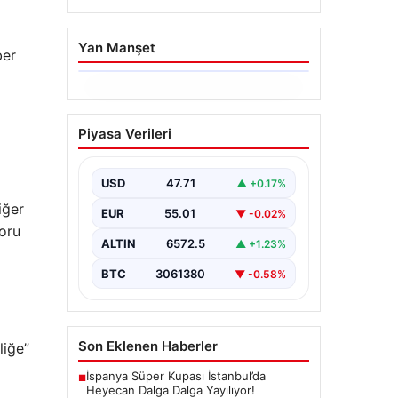
Yan Manşet
ber
06.08.2026
Hakkında icra takibi
Piyasa Verileri
başlatan avukatı
katletmişti. İstenen ceza
belli oldu
USD
47.71
▲ +0.17%
iğer
{“title”: “İcra Takibine Zarar Verme
EUR
55.01
▼ -0.02%
Nedeniyle Avukata Yönelik Silahlı
oru
Saldırının Yargı Süreci Açıklandı”,
ALTIN
6572.5
▲ +1.23%
“content”:…
BTC
3061380
▼ -0.58%
Son Eklenen Haberler
liğe”
İspanya Süper Kupası İstanbul’da
■
Heyecan Dalga Dalga Yayılıyor!