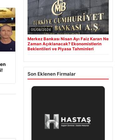
05/08/2026
Merkez Bankası Nisan Ayı Faiz Kararı Ne
Zaman Açıklanacak? Ekonomistlerin
Beklentileri ve Piyasa Tahminleri
den
i!
Son Eklenen Firmalar