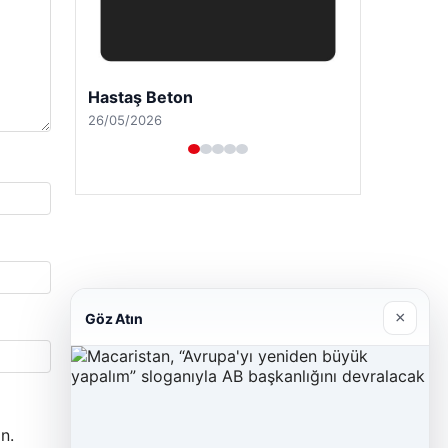
Hastaş Beton
26/05/2026
×
Göz Atın
n.