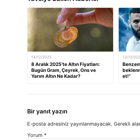
14/12/2025
13/12/20
8 Aralık 2025’te Altın Fiyatları:
Benzem
Bugün Gram, Çeyrek, Ons ve
beklenm
Yarım Altın Ne Kadar?
et!”
Bir yanıt yazın
E-posta adresiniz yayınlanmayacak.
Gerekli ala
Yorum
*