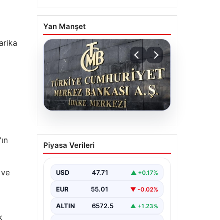
Yan Manşet
arika
05.08.2026
Merkez Bankası Nisan
'ın
Piyasa Verileri
Ayı Faiz Kararı Ne Zaman
Açıklanacak?
 ve
Ekonomistlerin
USD
47.71
▲ +0.17%
Beklentileri ve Piyasa
EUR
55.01
▼ -0.02%
Tahminleri
ALTIN
6572.5
▲ +1.23%
Türkiye Cumhuriyet Merkez
k
Bankası (TCMB) Para Politikası