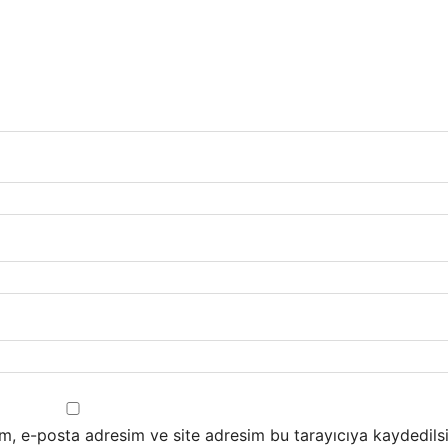
m, e-posta adresim ve site adresim bu tarayıcıya kaydedilsi