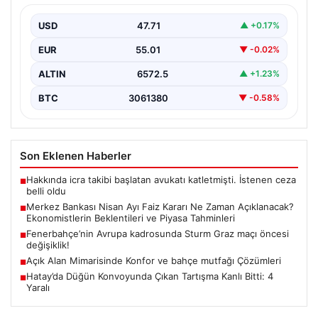
Beklentileri ve Piyasa Tahminleri
USD
47.71
▲ +0.17%
Türkiye Cumhuriyet Merkez Bankası (TCMB) Para
Politikası Kurulu, Nisan ayı faiz kararını belirlemek
EUR
55.01
▼ -0.02%
üzere…
ALTIN
6572.5
▲ +1.23%
BTC
3061380
▼ -0.58%
Son Eklenen Haberler
Hakkında icra takibi başlatan avukatı katletmişti. İstenen ceza
■
belli oldu
Merkez Bankası Nisan Ayı Faiz Kararı Ne Zaman Açıklanacak?
■
Ekonomistlerin Beklentileri ve Piyasa Tahminleri
Fenerbahçe’nin Avrupa kadrosunda Sturm Graz maçı öncesi
■
değişiklik!
Açık Alan Mimarisinde Konfor ve bahçe mutfağı Çözümleri
■
Hatay’da Düğün Konvoyunda Çıkan Tartışma Kanlı Bitti: 4
■
Yaralı