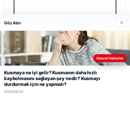
×
Göz Atın
Güncel Haberler
Web sitemizi nasıl kullandığınızı daha iyi anlayabilmek,
Kusmaya ne iyi gelir? Kusmanın daha hızlı
deneyiminizi kişiselleştirmek ve geliştirmek amacıyla çerezler
kaybolmasını sağlayan şey nedir? Kusmayı
kullanıyoruz.
Çerez Politikamız
durdurmak için ne yapmalı?
Reddet
Kabul Et
25/09/2024
Enes Kaplan Avukatlık Bürosu
28/04/2026