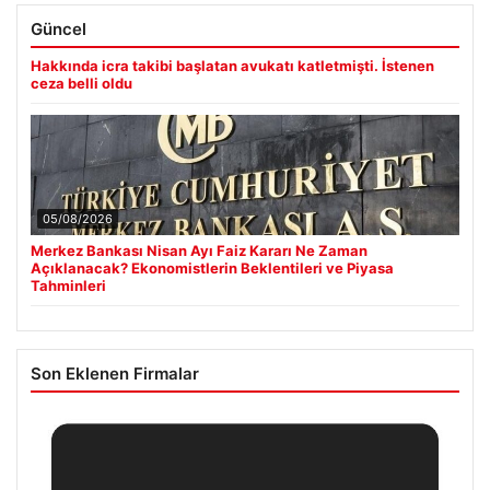
Güncel
Hakkında icra takibi başlatan avukatı katletmişti. İstenen
ceza belli oldu
05/08/2026
Merkez Bankası Nisan Ayı Faiz Kararı Ne Zaman
Açıklanacak? Ekonomistlerin Beklentileri ve Piyasa
Tahminleri
Son Eklenen Firmalar