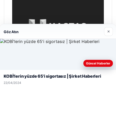
×
Göz Atın
Web sitemizi nasıl kullandığınızı daha iyi anlayabilmek,
Güncel Haberler
deneyiminizi kişiselleştirmek ve geliştirmek amacıyla çerezler
kullanıyoruz.
Çerez Politikamız
KOBİ'lerin yüzde 65'i sigortasız | Şirket Haberleri
Reddet
Kabul Et
22/04/2024
Enes Kaplan Avukatlık Bürosu
28/04/2026