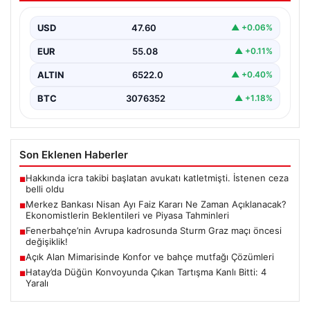
Beklentileri ve Piyasa Tahminleri
USD
47.60
▲ +0.06%
Türkiye Cumhuriyet Merkez Bankası (TCMB) Para
Politikası Kurulu, Nisan ayı faiz kararını belirlemek
EUR
55.08
▲ +0.11%
üzere…
ALTIN
6522.0
▲ +0.40%
BTC
3076352
▲ +1.18%
Son Eklenen Haberler
Hakkında icra takibi başlatan avukatı katletmişti. İstenen ceza
■
belli oldu
Merkez Bankası Nisan Ayı Faiz Kararı Ne Zaman Açıklanacak?
■
Ekonomistlerin Beklentileri ve Piyasa Tahminleri
Fenerbahçe’nin Avrupa kadrosunda Sturm Graz maçı öncesi
■
değişiklik!
Açık Alan Mimarisinde Konfor ve bahçe mutfağı Çözümleri
■
Hatay’da Düğün Konvoyunda Çıkan Tartışma Kanlı Bitti: 4
■
Yaralı