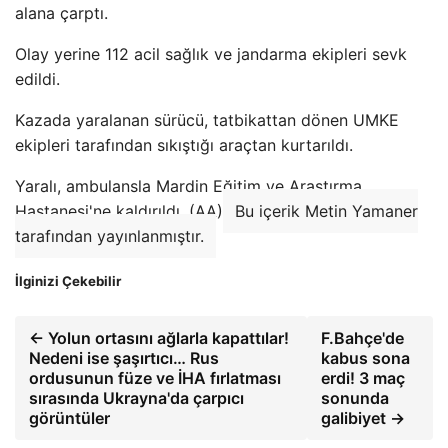
alana çarptı.
Olay yerine 112 acil sağlık ve jandarma ekipleri sevk
edildi.
Kazada yaralanan sürücü, tatbikattan dönen UMKE
ekipleri tarafından sıkıştığı araçtan kurtarıldı.
Yaralı, ambulansla Mardin Eğitim ve Araştırma
Hastanesi'ne kaldırıldı. (AA)
Bu içerik Metin Yamaner
tarafından yayınlanmıştır.
İlginizi Çekebilir
← Yolun ortasını ağlarla kapattılar!
F.Bahçe'de
Nedeni ise şaşırtıcı… Rus
kabus sona
ordusunun füze ve İHA fırlatması
erdi! 3 maç
sırasında Ukrayna'da çarpıcı
sonunda
görüntüler
galibiyet →