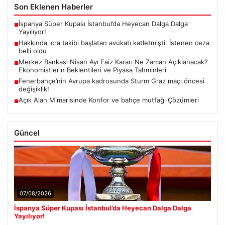
Zaman Açıklanacak? Ekonomistlerin
Beklentileri ve Piyasa Tahminleri
USD
47.71
▲ +0.17%
Türkiye Cumhuriyet Merkez Bankası (TCMB) Para
Politikası Kurulu, Nisan ayı faiz kararını belirlemek
EUR
55.01
▼ -0.02%
üzere…
ALTIN
6572.5
▲ +1.23%
BTC
3061380
▼ -0.58%
Son Eklenen Haberler
İspanya Süper Kupası İstanbul’da Heyecan Dalga Dalga
■
Yayılıyor!
Hakkında icra takibi başlatan avukatı katletmişti. İstenen ceza
■
belli oldu
Merkez Bankası Nisan Ayı Faiz Kararı Ne Zaman Açıklanacak?
■
Ekonomistlerin Beklentileri ve Piyasa Tahminleri
Fenerbahçe’nin Avrupa kadrosunda Sturm Graz maçı öncesi
■
değişiklik!
Açık Alan Mimarisinde Konfor ve bahçe mutfağı Çözümleri
■