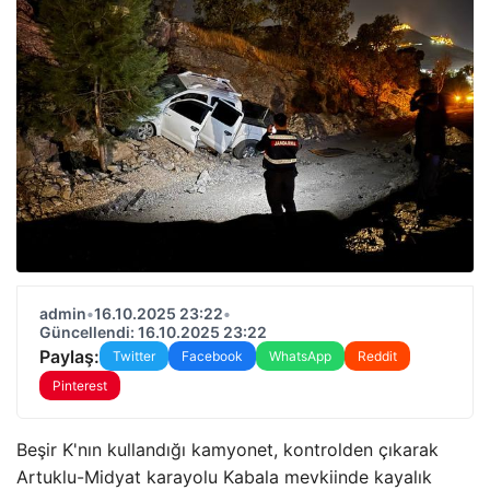
admin
•
16.10.2025 23:22
•
Güncellendi: 16.10.2025 23:22
Paylaş:
Twitter
Facebook
WhatsApp
Reddit
Pinterest
Beşir K'nın kullandığı kamyonet, kontrolden çıkarak
Artuklu-Midyat karayolu Kabala mevkiinde kayalık