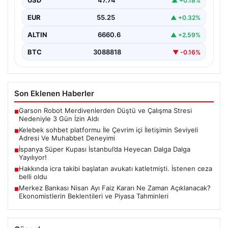
USD
47.74
▲ +0.18%
İnternet dünyasında kullanıcıların güvenli bir tarzda
iletişim oluşturması ciddi bir önem taşımaktadır. Halen
EUR
55.25
▲ +0.32%
birçok…
ALTIN
6660.6
▲ +2.59%
BTC
3088818
▼ -0.16%
Son Eklenen Haberler
Garson Robot Merdivenlerden Düştü ve Çalışma Stresi
■
Nedeniyle 3 Gün İzin Aldı
Kelebek sohbet platformu İle Çevrim içi İletişimin Seviyeli
■
Adresi Ve Muhabbet Deneyimi
İspanya Süper Kupası İstanbul’da Heyecan Dalga Dalga
■
Yayılıyor!
Hakkında icra takibi başlatan avukatı katletmişti. İstenen ceza
■
belli oldu
Merkez Bankası Nisan Ayı Faiz Kararı Ne Zaman Açıklanacak?
■
Ekonomistlerin Beklentileri ve Piyasa Tahminleri