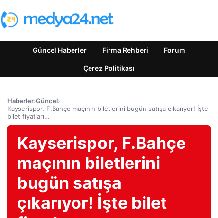
Güncel Haberler
Firma Rehberi
Forum
Çerez Politikası
Haberler
›
Güncel
›
Kayserispor, F.Bahçe maçının biletlerini bugün satışa çıkarıyor! İşte
bilet fiyatları…
Kayserispor, F.Bahçe
maçının biletlerini
bugün satışa
çıkarıyor! İşte bilet