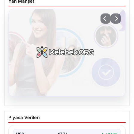
Yan Manşet
08.08.2026
Kelebek sohbet platformu İle Çevrim içi
Piyasa Verileri
İletişimin Seviyeli Adresi Ve Muhabbet
Deneyimi