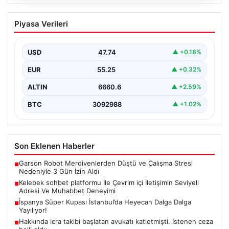
08.08.2026
Kelebek sohbet platformu İle Çevrim içi
Piyasa Verileri
İletişimin Seviyeli Adresi Ve Muhabbet
Deneyimi
USD
47.74
▲ +0.18%
İnternet dünyasında kullanıcıların güvenli bir tarzda
iletişim oluşturması ciddi bir önem taşımaktadır. Halen
EUR
55.25
▲ +0.32%
birçok…
ALTIN
6660.6
▲ +2.59%
BTC
3092988
▲ +1.02%
Son Eklenen Haberler
Garson Robot Merdivenlerden Düştü ve Çalışma Stresi
■
Nedeniyle 3 Gün İzin Aldı
Kelebek sohbet platformu İle Çevrim içi İletişimin Seviyeli
■
Adresi Ve Muhabbet Deneyimi
İspanya Süper Kupası İstanbul’da Heyecan Dalga Dalga
■
Yayılıyor!
Hakkında icra takibi başlatan avukatı katletmişti. İstenen ceza
■