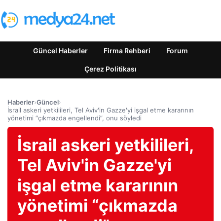
Güncel Haberler
Firma Rehberi
Forum
Çerez Politikası
Haberler
›
Güncel
›
İsrail askeri yetkilileri, Tel Aviv'in Gazze'yi işgal etme kararının
yönetimi “çıkmazda engellendi”, onu söyledi
İsrail askeri yetkilileri,
Tel Aviv'in Gazze'yi
işgal etme kararının
yönetimi “çıkmazda