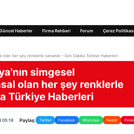
Güncel Haberler
Firma Rehberi
Forum
Çerez Politikas
l olan her şey renklerle canlandı – Son Dakika Türkiye Haberleri
fya'nın simgesel
al olan her şey renklerle
a Türkiye Haberleri
Paylaş:
4 05:18
Twitter
Facebook
WhatsApp
Reddit
Pinte