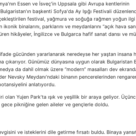
ya'nın Essen ve İsveç'in Uppsala gibi Avrupa kentlerinin
le Bulgaristan'ın başkenti Sofya'da Ay Işığı Festivali düzenlend
kleştirilen festival, yağmura ve soğuğa rağmen yoğun ilgi
 ikonik binalarını, parklarını ve meydanlarını “açık hava san
üren hikâyeler, İngilizce ve Bulgarca hafif sanat dansı ve mü
ın ifade gücünden yararlanarak neredeyse her yaştan insana h
ığına çıkarıyor. Günümüz dünyasına uygun olarak Bulgaristan B
l medya da dahil olmak üzere “modern” masalları dev ekrand
xander Nevsky Meydanı'ndaki binanın pencerelerinden rengare
potansiyelini anlatıyordu.
i olan Yujen Park'ta ışık ve yeşillik bir araya geliyor. Üçün
p gece pikniğine gelen aileler ve gençlerle doldu.
gisini ve isteklerini dile getirme fırsatı buldu. Binaya yansı