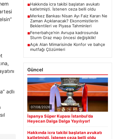
 hem
Hakkında icra takibi başlatan avukatı
■
katletmişti. İstenen ceza belli oldu
artesi
Merkez Bankası Nisan Ayı Faiz Kararı Ne
■
elsin”
Zaman Açıklanacak? Ekonomistlerin
Beklentileri ve Piyasa Tahminleri
Fenerbahçe’nin Avrupa kadrosunda
■
Sturm Graz maçı öncesi değişiklik!
Açık Alan Mimarisinde Konfor ve bahçe
■
mutfağı Çözümleri
et
ına,
Güncel
ayatını
a” adlı
n
07/08/2026
sıl
İspanya Süper Kupası İstanbul’da
Heyecan Dalga Dalga Yayılıyor!
Hakkında icra takibi başlatan avukatı
katletmişti. İstenen ceza belli oldu