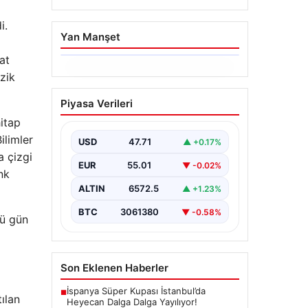
i.
Yan Manşet
at
06.08.2026
zik
Hakkında icra takibi
Piyasa Verileri
başlatan avukatı
itap
katletmişti. İstenen ceza
ilimler
belli oldu
USD
47.71
▲ +0.17%
a çizgi
{“title”: “İcra Takibine Zarar Verme
EUR
55.01
▼ -0.02%
Nedeniyle Avukata Yönelik Silahlı
nk
Saldırının Yargı Süreci Açıklandı”,
ALTIN
6572.5
▲ +1.23%
“content”:…
BTC
3061380
▼ -0.58%
cü gün
Son Eklenen Haberler
İspanya Süper Kupası İstanbul’da
■
tılan
Heyecan Dalga Dalga Yayılıyor!