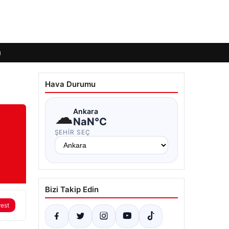
ı
Hava Durumu
☁
Ankara
NaN°C
ŞEHIR SEÇ
Bizi Takip Edin
rest