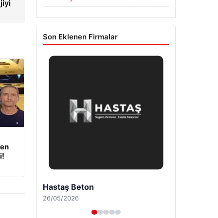
jiyi
Son Eklenen Firmalar
den
i!
Hastaş Beton
26/05/2026