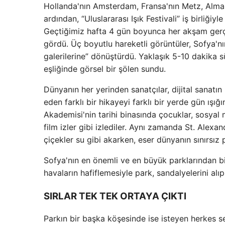
Hollanda'nın Amsterdam, Fransa'nın Metz, Alman
ardından, “Uluslararası Işık Festivali” iş birliğiy
Geçtiğimiz hafta 4 gün boyunca her akşam gerçe
gördü. Üç boyutlu hareketli görüntüler, Sofya'nın
galerilerine” dönüştürdü. Yaklaşık 5-10 dakika s
eşliğinde görsel bir şölen sundu.
Dünyanın her yerinden sanatçılar, dijital sanat
eden farklı bir hikayeyi farklı bir yerde gün ış
Akademisi'nin tarihi binasında çocuklar, sosya
film izler gibi izlediler. Aynı zamanda St. Ale
çiçekler su gibi akarken, eser dünyanın sınırsız 
Sofya'nın en önemli ve en büyük parklarından bir
havaların hafiflemesiyle park, sandalyelerini alı
SIRLAR TEK TEK ORTAYA ÇIKTI
Parkın bir başka köşesinde ise isteyen herkes sev