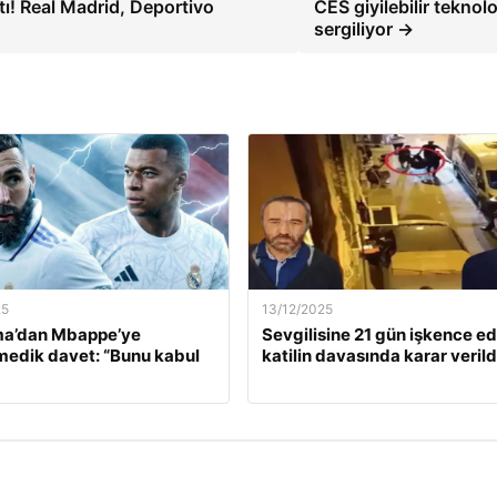
tı! Real Madrid, Deportivo
CES giyilebilir teknolo
sergiliyor →
25
13/12/2025
a’dan Mbappe’ye
Sevgilisine 21 gün işkence e
edik davet: “Bunu kabul
katilin davasında karar verild