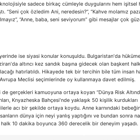
nolojisiyle sadece birkaç cümleyle duygularını hem işitsel
ştı. “Seni çok özledim Ani, neredesin?”, “Kahve molamız paz
lmayız”, “Anne, baba, seni seviyorum” gibi mesajlar çok güz
 yerinde ise siyasi konular konuşuldu. Bulgaristan'da hüküm
an'da altıncı kez sandık başına gidecek olan başkent halk
cağı hatırlatıldı. Hikayede tek bir tercihin bile tüm insan h
 Avrupa Meclisi seçimlerinde oy kullanmaya davet edilmiş.
iri de gerçekleri kamuoyuna ortaya koyan “Dünya Risk Altınd
nları, Knyazheska Bahçesi'nde yaklaşık 50 kişilik kurdukları
lerle acı bir şekilde ortaya koydu. Anne karnındaki bebeği
sanların dünya için neyi yanlış yaptığını ve bundan sonra na
a halk 10 dakika boyunca 360 derecelik bir deneyim yaşadı.