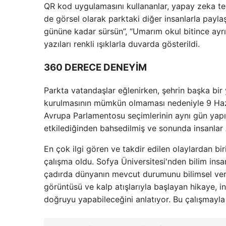
QR kod uygulamasını kullananlar, yapay zeka tek
de görsel olarak parktaki diğer insanlarla payla
gününe kadar sürsün”, “Umarım okul bitince ayrı
yazıları renkli ışıklarla duvarda gösterildi.
360 DERECE DENEYİM
Parkta vatandaşlar eğlenirken, şehrin başka bir
kurulmasının mümkün olmaması nedeniyle 9 Hazir
Avrupa Parlamentosu seçimlerinin aynı gün yapıla
etkilediğinden bahsedilmiş ve sonunda insanlar
En çok ilgi gören ve takdir edilen olaylardan b
çalışma oldu. Sofya Üniversitesi'nden bilim insa
çadırda dünyanın mevcut durumunu bilimsel veri
görüntüsü ve kalp atışlarıyla başlayan hikaye, in
doğruyu yapabileceğini anlatıyor. Bu çalışmayl