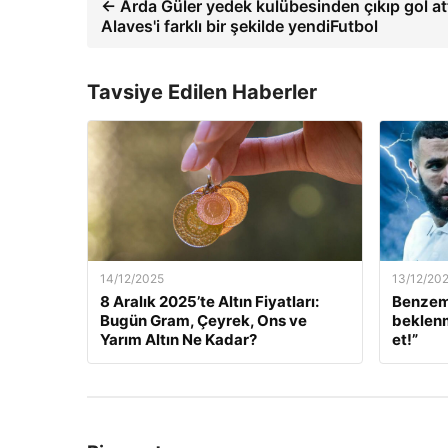
← Arda Güler yedek kulübesinden çıkıp gol at
Alaves'i farklı bir şekilde yendiFutbol
Tavsiye Edilen Haberler
14/12/2025
13/12/20
8 Aralık 2025’te Altın Fiyatları:
Benzem
Bugün Gram, Çeyrek, Ons ve
beklenm
Yarım Altın Ne Kadar?
et!”