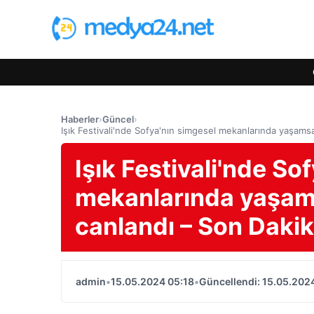
Haberler
›
Güncel
›
Işık Festivali'nde Sofya'nın simgesel mekanlarında yaşamsa
Işık Festivali'nde So
mekanlarında yaşams
canlandı – Son Dakik
admin
•
15.05.2024 05:18
•
Güncellendi: 15.05.202