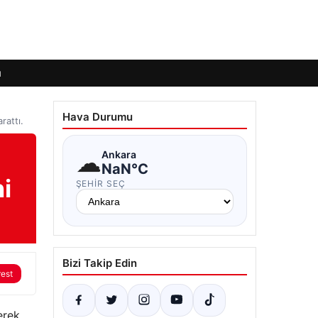
ı
Hava Durumu
rattı.
☁
Ankara
NaN°C
i
ŞEHIR SEÇ
Bizi Takip Edin
rest
erek