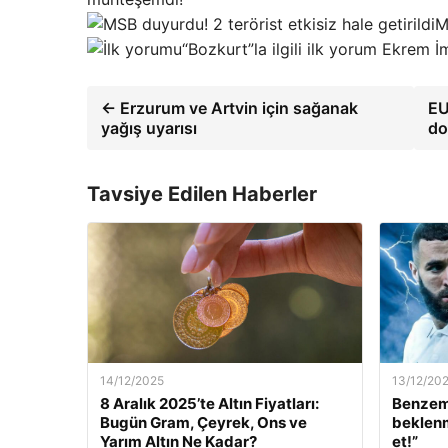
M
“Bozkurt”la ilgili ilk yorum Ekrem 
← Erzurum ve Artvin için sağanak
EU
yağış uyarısı
do
Tavsiye Edilen Haberler
14/12/2025
13/12/20
8 Aralık 2025’te Altın Fiyatları:
Benzem
Bugün Gram, Çeyrek, Ons ve
beklenm
Yarım Altın Ne Kadar?
et!”