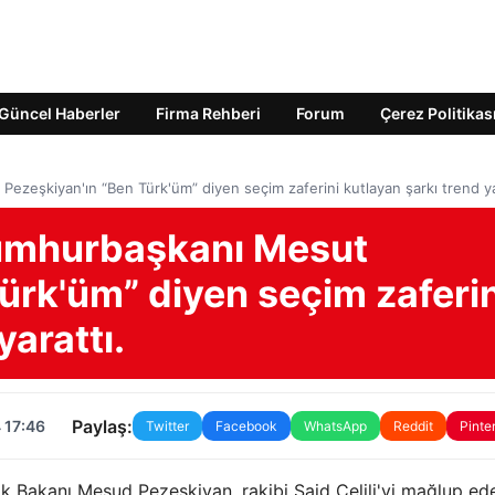
Güncel Haberler
Firma Rehberi
Forum
Çerez Politikas
ezeşkiyan'ın “Ben Türk'üm” diyen seçim zaferini kutlayan şarkı trend ya
cumhurbaşkanı Mesut
ürk'üm” diyen seçim zaferin
yarattı.
Paylaş:
 17:46
Twitter
Facebook
WhatsApp
Reddit
Pinte
lık Bakanı Mesud Pezeşkiyan, rakibi Said Celili'yi mağlup ed