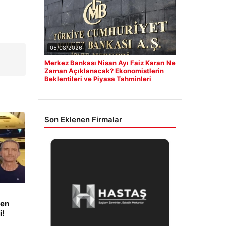
05/08/2026
Merkez Bankası Nisan Ayı Faiz Kararı Ne
Zaman Açıklanacak? Ekonomistlerin
Beklentileri ve Piyasa Tahminleri
Son Eklenen Firmalar
den
i!