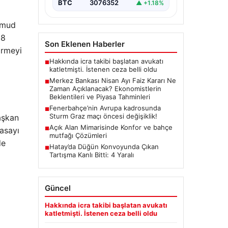
BTC
3076352
▲ +1.18%
Kurulu, Nisan ayı faiz kararını
belirlemek üzere…
hmud
08
Son Eklenen Haberler
irmeyi
Hakkında icra takibi başlatan avukatı
■
katletmişti. İstenen ceza belli oldu
Merkez Bankası Nisan Ayı Faiz Kararı Ne
■
Zaman Açıklanacak? Ekonomistlerin
Beklentileri ve Piyasa Tahminleri
Fenerbahçe’nin Avrupa kadrosunda
■
Sturm Graz maçı öncesi değişiklik!
aşkan
Açık Alan Mimarisinde Konfor ve bahçe
asayı
■
mutfağı Çözümleri
de
Hatay’da Düğün Konvoyunda Çıkan
■
Tartışma Kanlı Bitti: 4 Yaralı
Güncel
Hakkında icra takibi başlatan avukatı
katletmişti. İstenen ceza belli oldu