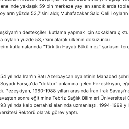
genelinde yaklaşık 59 bin merkeze yayılan sandıklarda top
oyların yüzde 53,7'sini aldı; Muhafazakar Said Celili oyları
şkiyan'ın destekçileri kutlama yapmak için sokaklara çıktı. 
a oyların yüzde 53,7'sini alarak ülkenin dokuzuncu
im kutlamalarında “Türk'ün Hayatı Bükülmez” şarkısını terci
54 yılında İran'ın Batı Azerbaycan eyaletinin Mahabad şehr
i. Soyadı Farsça'da “doktor” anlamına gelen Pezeshkiyan, eği
dı. Pezeşkiyan, 1980-1988 yılları arasında İran-Irak Savaşı'n
aştan sonra eğitimine Tebriz Sağlık Bilimleri Üniversitesi 
 yılında kalp cerrahisi alanında uzmanlaştı. 1994-1999 yıll
iversitesi Rektörü olarak görev yaptı.