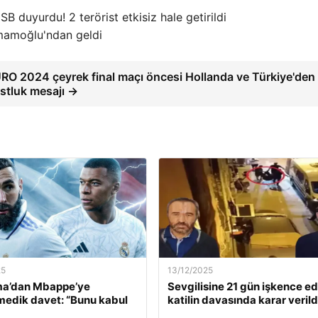
SB duyurdu! 2 terörist etkisiz hale getirildi
İmamoğlu'ndan geldi
RO 2024 çeyrek final maçı öncesi Hollanda ve Türkiye'den
stluk mesajı →
25
13/12/2025
a’dan Mbappe’ye
Sevgilisine 21 gün işkence e
edik davet: “Bunu kabul
katilin davasında karar verild