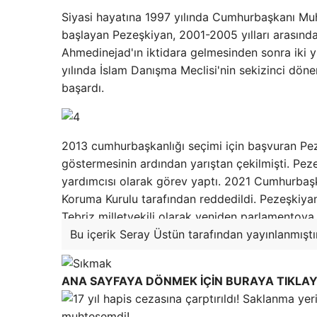
Siyasi hayatına 1997 yılında Cumhurbaşkanı M
başlayan Pezeşkiyan, 2001-2005 yılları arasın
Ahmedinejad'ın iktidara gelmesinden sonra iki y
yılında İslam Danışma Meclisi'nin sekizinci dö
başardı.
2013 cumhurbaşkanlığı seçimi için başvuran Pez
göstermesinin ardından yarıştan çekilmişti. Pe
yardımcısı olarak görev yaptı. 2021 Cumhurbaşk
Koruma Kurulu tarafından reddedildi. Pezeşkiya
Tebriz milletvekili olarak yeniden parlamentoya 
Bu içerik Seray Üstün tarafından yayınlanmıştır
ANA SAYFAYA DÖNMEK İÇİN BURAYA TIKLAY
muhteşemdi!