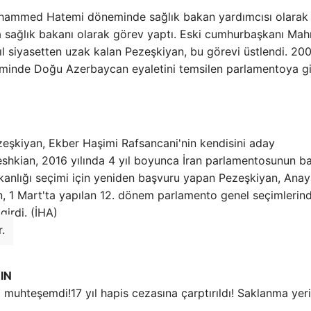
uhammed Hatemi döneminde sağlık bakan yardımcısı olarak
da sağlık bakanı olarak görev yaptı. Eski cumhurbaşkanı Ma
ıl siyasetten uzak kalan Pezeşkiyan, bu görevi üstlendi. 20
neminde Doğu Azerbaycan eyaletini temsilen parlamentoya g
eşkiyan, Ekber Haşimi Rafsancani'nin kendisini aday
zeshkian, 2016 yılında 4 yıl boyunca İran parlamentosunun b
anlığı seçimi için yeniden başvuru yapan Pezeşkiyan, Anay
n, 1 Mart'ta yapılan 12. dönem parlamento genel seçimlerin
girdi. (İHA)
.
IN
17 yıl hapis cezasına çarptırıldı! Saklanma yeri