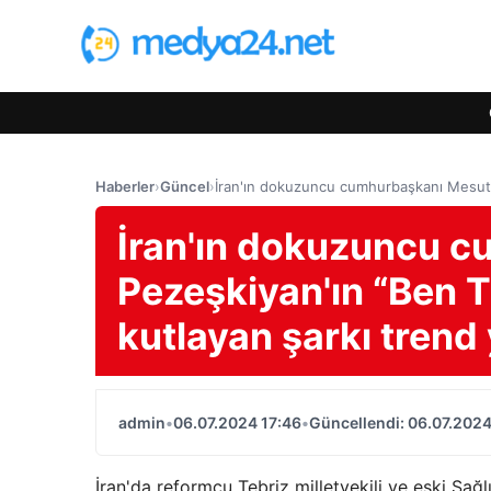
Haberler
›
Güncel
›
İran'ın dokuzuncu cumhurbaşkanı Mesut P
İran'ın dokuzuncu 
Pezeşkiyan'ın “Ben T
kutlayan şarkı trend 
admin
•
06.07.2024 17:46
•
Güncellendi: 06.07.2024
İran'da reformcu Tebriz milletvekili ve eski Sağ