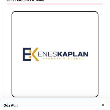
×
Göz Atın
Enes Kaplan Avukatlık Bürosu