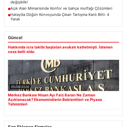
değişiklik!
Açık Alan Mimarisinde Konfor ve bahçe mutfağı Çözümleri
■
Hatay’da Düğün Konvoyunda Çıkan Tartışma Kanlı Bitti: 4
■
Yaralı
Güncel
Hakkında icra takibi başlatan avukatı katletmişti. İstenen
ceza belli oldu
05/08/2026
Merkez Bankası Nisan Ayı Faiz Kararı Ne Zaman
Açıklanacak? Ekonomistlerin Beklentileri ve Piyasa
Tahminleri
Son Eklenen Firmalar