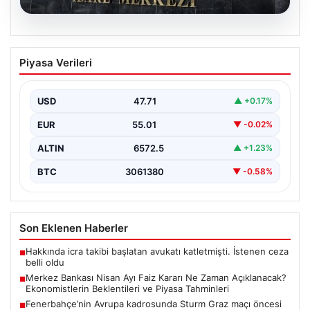
05.08.2026
Merkez Bankası Nisan Ayı Faiz Kararı Ne
Piyasa Verileri
Zaman Açıklanacak? Ekonomistlerin
Beklentileri ve Piyasa Tahminleri
USD
47.71
▲ +0.17%
Türkiye Cumhuriyet Merkez Bankası (TCMB) Para
Politikası Kurulu, Nisan ayı faiz kararını belirlemek
EUR
55.01
▼ -0.02%
üzere…
ALTIN
6572.5
▲ +1.23%
BTC
3061380
▼ -0.58%
Son Eklenen Haberler
Hakkında icra takibi başlatan avukatı katletmişti. İstenen ceza
■
belli oldu
Merkez Bankası Nisan Ayı Faiz Kararı Ne Zaman Açıklanacak?
■
Ekonomistlerin Beklentileri ve Piyasa Tahminleri
Fenerbahçe’nin Avrupa kadrosunda Sturm Graz maçı öncesi
■