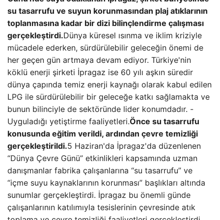
su tasarrufu ve suyun korunmasından plaj atıklarının
toplanmasına kadar bir dizi bilinçlendirme çalışması
gerçekleştirdi.
Dünya küresel ısınma ve iklim kriziyle
mücadele ederken, sürdürülebilir geleceğin önemi de
her geçen gün artmaya devam ediyor. Türkiye'nin
köklü enerji şirketi İpragaz ise 60 yılı aşkın süredir
dünya çapında temiz enerji kaynağı olarak kabul edilen
LPG ile sürdürülebilir bir geleceğe katkı sağlamakta ve
bunun bilinciyle de sektöründe lider konumdadır. -
Uyguladığı yetiştirme faaliyetleri.
Önce su tasarrufu
konusunda eğitim verildi, ardından çevre temizliği
gerçekleştirildi.
5 Haziran'da İpragaz'da düzenlenen
“Dünya Çevre Günü” etkinlikleri kapsamında uzman
danışmanlar fabrika çalışanlarına “su tasarrufu” ve
“içme suyu kaynaklarının korunması” başlıkları altında
sunumlar gerçekleştirdi. İpragaz bu önemli günde
çalışanlarının katılımıyla tesislerinin çevresinde atık
toplama ve çevre temizliği faaliyetleri gerçekleştirdi.