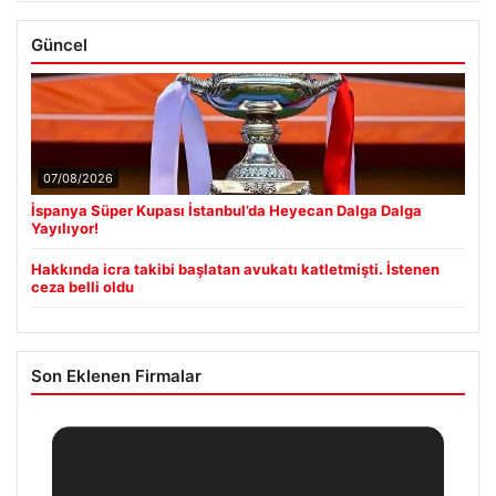
Güncel
07/08/2026
İspanya Süper Kupası İstanbul’da Heyecan Dalga Dalga
Yayılıyor!
Hakkında icra takibi başlatan avukatı katletmişti. İstenen
ceza belli oldu
Son Eklenen Firmalar