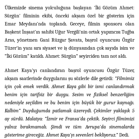
Ülkemizde sinema yolculuğuna başlayan 'İki Gözüm Ahmet:
Sürgün' filminin ekibi, önceki akşam özel bir gösterim için
Emar Meydanı'nda toplandı. Geceye, filmin sponsoru olan
Başkent İnşaat'ın sahibi Uğur Vergili'nin ortak yapımcısı Tuğba
Aras, yönetmen Gani Rüzgar Şavata, başrol oyuncusu Özgür
Tüzer'in yanı sıra siyaset ve iş dünyasından çok sayıda isim ve
“İki Gözüm” katıldı. Ahmet: Sürgün” seyirciden tam not aldı.
Ahmet Kaya'yı canlandıran başrol oyuncusu Özgür Tüzer,
akşam saatlerinde duygularını şu sözlerle dile getirdi:
“Filmimiz
için çok emek verdik. Ahmet Kaya gibi bir ismi canlandırmak
benim için tarifsiz bir duygu. Sesim ve fiziksel benzerliğim
nedeniyle seçildim ve bu benim için büyük bir gurur kaynağı.
Kalbim” Duyduğumda patlamak üzereydi. Çekimler yaklaşık 5
ay sürdü. Malatya: “İzmir ve Fransa'da çektik. Seyirci filmimizi
yalnız bırakmamalı. Şimdi ve tüm Avrupa'da sinemalarda
gösterime gireceğiz. Ahmet Kaya'yı sevenleri bekliyoruz.”
Dedi.