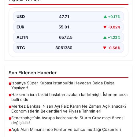
katletmişti. İstenen ceza belli oldu
{“title”: “İcra Takibine Zarar Verme Nedeniyle Avukata
Yönelik Silahlı Saldırının Yargı Süreci Açıklandı”,
USD
47.71
▲ +0.17%
“content”:…
EUR
55.01
▼ -0.02%
ALTIN
6572.5
▲ +1.23%
BTC
3061380
▼ -0.58%
Son Eklenen Haberler
İspanya Süper Kupası İstanbul’da Heyecan Dalga Dalga
■
Yayılıyor!
Hakkında icra takibi başlatan avukatı katletmişti. İstenen ceza
■
belli oldu
Merkez Bankası Nisan Ayı Faiz Kararı Ne Zaman Açıklanacak?
■
Ekonomistlerin Beklentileri ve Piyasa Tahminleri
Fenerbahçe’nin Avrupa kadrosunda Sturm Graz maçı öncesi
■
değişiklik!
Açık Alan Mimarisinde Konfor ve bahçe mutfağı Çözümleri
■