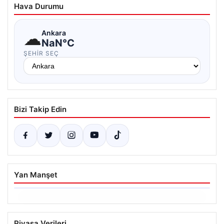
Hava Durumu
☁
Ankara
NaN°C
ŞEHIR SEÇ
Bizi Takip Edin
Yan Manşet
06.08.2026
Hakkında icra takibi başlatan avukatı
Piyasa Verileri