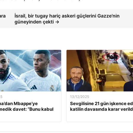
ara
İsrail, bir tugay hariç askeri güçlerini Gazze'nin
güneyinden çekti →
25
13/12/2025
a’dan Mbappe’ye
Sevgilisine 21 gün işkence e
edik davet: “Bunu kabul
katilin davasında karar verild