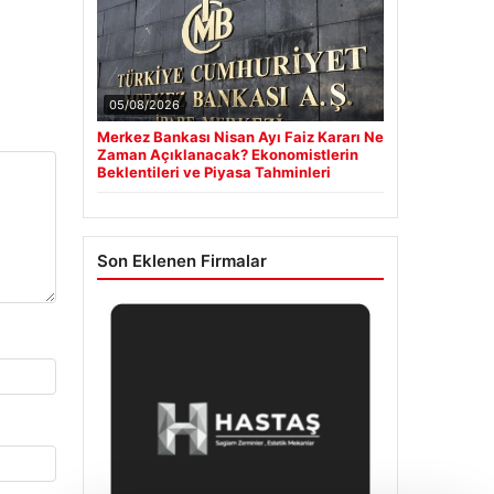
05/08/2026
Merkez Bankası Nisan Ayı Faiz Kararı Ne
Zaman Açıklanacak? Ekonomistlerin
Beklentileri ve Piyasa Tahminleri
Son Eklenen Firmalar