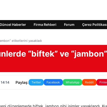
Güncel Haberler
Firma Rehberi
Forum
Çerez Politikas
jambon” etiketlerini yasakladı
ünlerde “biftek” ve “jambon
ı
Paylaş:
 14:14
Twitter
Facebook
WhatsApp
Reddit
Pinte
en yeni düzenlemede biftek, jambon gibi isimler yasaklandı. Ku