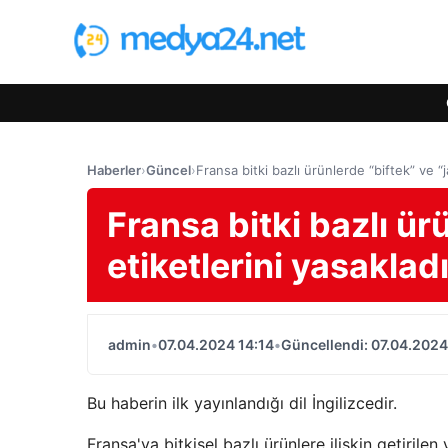
Haberler
›
Güncel
›
Fransa bitki bazlı ürünlerde “biftek” ve “
Fransa bitki bazlı ür
etiketlerini yasaklad
admin
•
07.04.2024 14:14
•
Güncellendi: 07.04.2024
Bu haberin ilk yayınlandığı dil İngilizcedir.
Fransa'ya bitkisel bazlı ürünlere ilişkin getiril