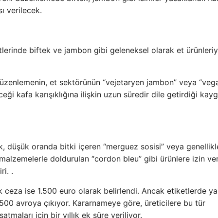
 verilecek.
tlerinde biftek ve jambon gibi geleneksel olarak et ürünleriy
üzenlemenin, et sektörünün “vejetaryen jambon” veya “veg
eği kafa karışıklığına ilişkin uzun süredir dile getirdiği kayg
, düşük oranda bitki içeren “merguez sosisi” veya genellikl
 malzemelerle doldurulan “cordon bleu” gibi ürünlere izin ver
i. .
 ceza ise 1.500 euro olarak belirlendi. Ancak etiketlerde ya
500 avroya çıkıyor. Kararnameye göre, üreticilere bu tür
maları için bir yıllık ek süre veriliyor.