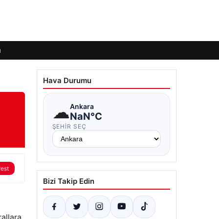
ı
Hava Durumu
”
☁
Ankara
NaN°C
ŞEHIR SEÇ
rest
Bizi Takip Edin
rallara