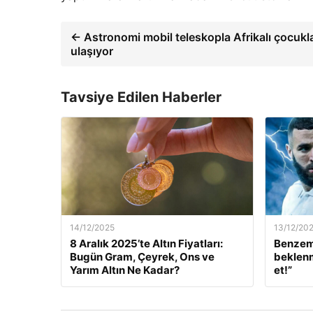
← Astronomi mobil teleskopla Afrikalı çocukl
ulaşıyor
Tavsiye Edilen Haberler
14/12/2025
13/12/20
8 Aralık 2025’te Altın Fiyatları:
Benzem
Bugün Gram, Çeyrek, Ons ve
beklenm
Yarım Altın Ne Kadar?
et!”