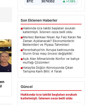
BTC
3076352
▲ +1.18%
Kurulu, Nisan ayı faiz kararını
belirlemek üzere…
Son Eklenen Haberler
Hakkında icra takibi başlatan avukatı
■
katletmişti. İstenen ceza belli oldu
Merkez Bankası Nisan Ayı Faiz Kararı Ne
■
Zaman Açıklanacak? Ekonomistlerin
Beklentileri ve Piyasa Tahminleri
Fenerbahçe’nin Avrupa kadrosunda
■
Sturm Graz maçı öncesi değişiklik!
Açık Alan Mimarisinde Konfor ve bahçe
■
mutfağı Çözümleri
Hatay’da Düğün Konvoyunda Çıkan
■
Tartışma Kanlı Bitti: 4 Yaralı
den
i!
Güncel
Hakkında icra takibi başlatan avukatı
katletmişti. İstenen ceza belli oldu