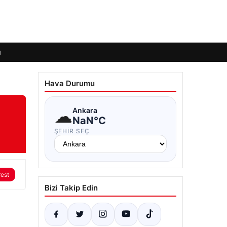
ı
Hava Durumu
☁
Ankara
NaN°C
ŞEHIR SEÇ
rest
Bizi Takip Edin