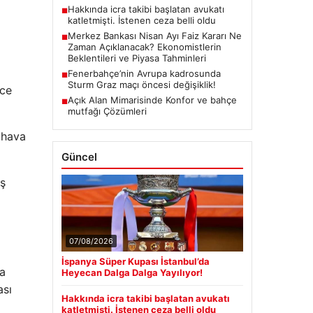
Hakkında icra takibi başlatan avukatı
■
katletmişti. İstenen ceza belli oldu
Merkez Bankası Nisan Ayı Faiz Kararı Ne
■
Zaman Açıklanacak? Ekonomistlerin
Beklentileri ve Piyasa Tahminleri
Fenerbahçe’nin Avrupa kadrosunda
■
Sturm Graz maçı öncesi değişiklik!
nce
Açık Alan Mimarisinde Konfor ve bahçe
■
mutfağı Çözümleri
 hava
Güncel
uş
07/08/2026
İspanya Süper Kupası İstanbul’da
da
Heyecan Dalga Dalga Yayılıyor!
ası
Hakkında icra takibi başlatan avukatı
katletmişti. İstenen ceza belli oldu