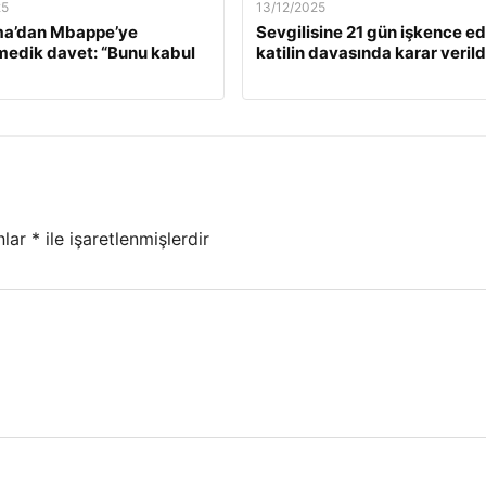
25
13/12/2025
a’dan Mbappe’ye
Sevgilisine 21 gün işkence e
edik davet: “Bunu kabul
katilin davasında karar verild
nlar
*
ile işaretlenmişlerdir