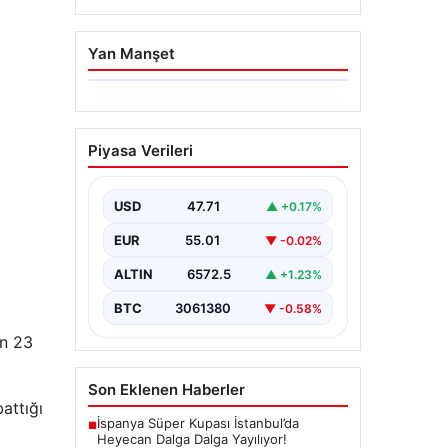
Yan Manşet
06.08.2026
Hakkında icra takibi
Piyasa Verileri
başlatan avukatı
katletmişti. İstenen ceza
belli oldu
USD
47.71
▲ +0.17%
{“title”: “İcra Takibine Zarar Verme
EUR
55.01
▼ -0.02%
Nedeniyle Avukata Yönelik Silahlı
Saldırının Yargı Süreci Açıklandı”,
ALTIN
6572.5
▲ +1.23%
“content”:…
BTC
3061380
▼ -0.58%
en 23
Son Eklenen Haberler
attığı
İspanya Süper Kupası İstanbul’da
■
Heyecan Dalga Dalga Yayılıyor!