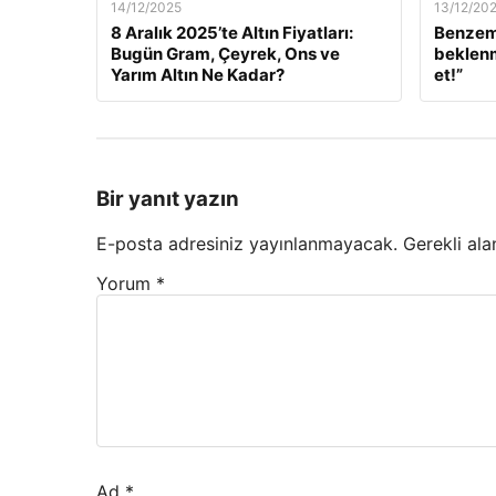
14/12/2025
13/12/20
8 Aralık 2025’te Altın Fiyatları:
Benzem
Bugün Gram, Çeyrek, Ons ve
beklenm
Yarım Altın Ne Kadar?
et!”
Bir yanıt yazın
E-posta adresiniz yayınlanmayacak.
Gerekli ala
Yorum
*
Ad
*