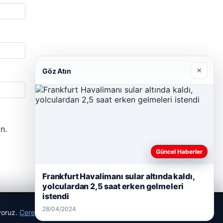
×
Göz Atın
n.
Güncel Haberler
Frankfurt Havalimanı sular altında kaldı,
yolculardan 2,5 saat erken gelmeleri
istendi
28/04/2024
ıyoruz.
Çerez Politikamız
Reddet
Kabul Et