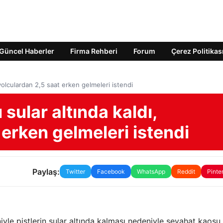
Güncel Haberler
Firma Rehberi
Forum
Çerez Politikas
 yolculardan 2,5 saat erken gelmeleri istendi
sular altında kaldı,
 erken gelmeleri istendi
Paylaş:
Twitter
Facebook
WhatsApp
Reddit
Pinte
yle pistlerin sular altında kalması nedeniyle seyahat kaosu