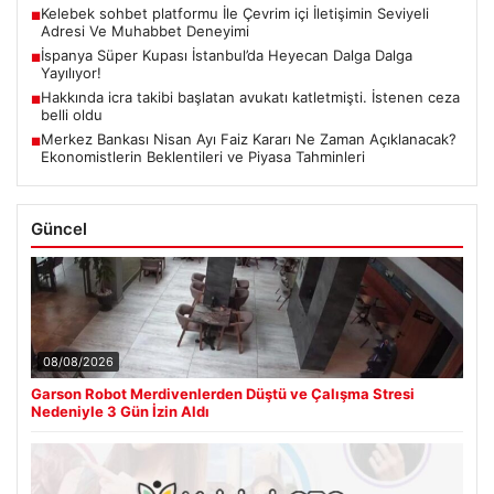
Kelebek sohbet platformu İle Çevrim içi İletişimin Seviyeli
■
Adresi Ve Muhabbet Deneyimi
İspanya Süper Kupası İstanbul’da Heyecan Dalga Dalga
■
Yayılıyor!
Hakkında icra takibi başlatan avukatı katletmişti. İstenen ceza
■
belli oldu
Merkez Bankası Nisan Ayı Faiz Kararı Ne Zaman Açıklanacak?
■
Ekonomistlerin Beklentileri ve Piyasa Tahminleri
Güncel
08/08/2026
Garson Robot Merdivenlerden Düştü ve Çalışma Stresi
Nedeniyle 3 Gün İzin Aldı