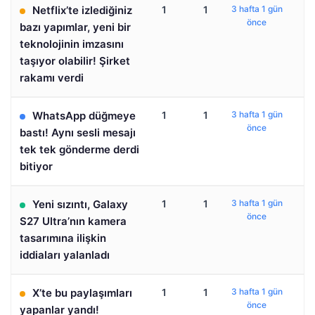
Netflix’te izlediğiniz
1
1
3 hafta 1 gün
önce
bazı yapımlar, yeni bir
teknolojinin imzasını
taşıyor olabilir! Şirket
rakamı verdi
WhatsApp düğmeye
1
1
3 hafta 1 gün
önce
bastı! Aynı sesli mesajı
tek tek gönderme derdi
bitiyor
Yeni sızıntı, Galaxy
1
1
3 hafta 1 gün
önce
S27 Ultra’nın kamera
tasarımına ilişkin
iddiaları yalanladı
X’te bu paylaşımları
1
1
3 hafta 1 gün
önce
yapanlar yandı!