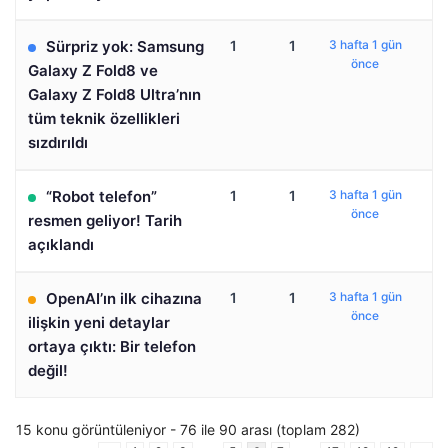
Sürpriz yok: Samsung
1
1
3 hafta 1 gün
önce
Galaxy Z Fold8 ve
Galaxy Z Fold8 Ultra’nın
tüm teknik özellikleri
sızdırıldı
“Robot telefon”
1
1
3 hafta 1 gün
önce
resmen geliyor! Tarih
açıklandı
OpenAI’ın ilk cihazına
1
1
3 hafta 1 gün
önce
ilişkin yeni detaylar
ortaya çıktı: Bir telefon
değil!
15 konu görüntüleniyor - 76 ile 90 arası (toplam 282)