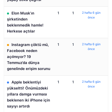
Elon Musk’ın
1
1
2 hafta 6 gün
önce
şirketinden
beklenmedik hamle!
Herkese açtılar
Instagram çöktü mü,
1
1
2 hafta 6 gün
önce
Facebook neden
açılmıyor? 19
Temmuz’da dünya
genelinde erişim sorunu
Apple beklentiyi
1
1
2 hafta 6 gün
önce
yükseltti! Önümüzdeki
yıllara damga vurması
beklenen iki iPhone için
sayıyı artırdı