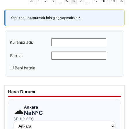
←
1
2
3
5
6
7
17
18
19
→
…
…
Yeni konu oluşturmak için giriş yapmalısınız.
Kullanıcı adı:
Parola:
Beni hatırla
Hava Durumu
☁
Ankara
NaN°C
ŞEHIR SEÇ