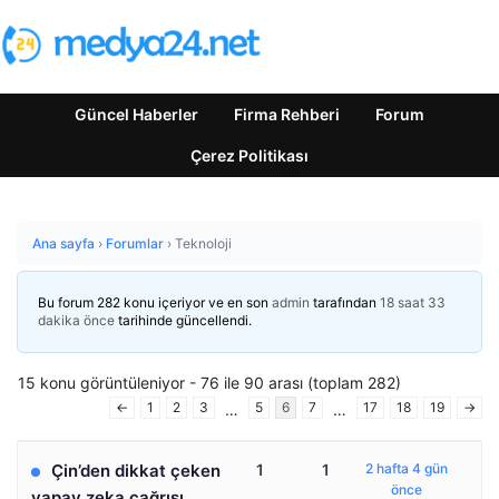
Güncel Haberler
Firma Rehberi
Forum
Çerez Politikası
Ana sayfa
›
Forumlar
›
Teknoloji
Bu forum 282 konu içeriyor ve en son
admin
tarafından
18 saat 33
dakika önce
tarihinde güncellendi.
15 konu görüntüleniyor - 76 ile 90 arası (toplam 282)
←
1
2
3
5
6
7
17
18
19
→
…
…
Çin’den dikkat çeken
1
1
2 hafta 4 gün
önce
yapay zeka çağrısı