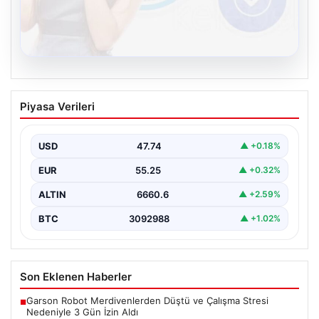
08.08.2026
Kelebek sohbet platformu İle Çevrim içi
Piyasa Verileri
İletişimin Seviyeli Adresi Ve Muhabbet
Deneyimi
USD
47.74
▲ +0.18%
İnternet dünyasında kullanıcıların güvenli bir tarzda
iletişim oluşturması ciddi bir önem taşımaktadır. Halen
EUR
55.25
▲ +0.32%
birçok…
ALTIN
6660.6
▲ +2.59%
BTC
3092988
▲ +1.02%
Son Eklenen Haberler
Garson Robot Merdivenlerden Düştü ve Çalışma Stresi
■
Nedeniyle 3 Gün İzin Aldı