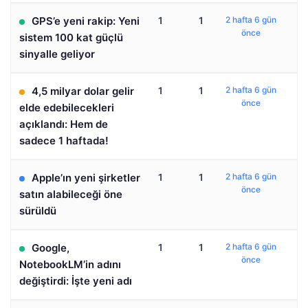
GPS’e yeni rakip: Yeni
1
1
2 hafta 6 gün
önce
sistem 100 kat güçlü
sinyalle geliyor
4,5 milyar dolar gelir
1
1
2 hafta 6 gün
önce
elde edebilecekleri
açıklandı: Hem de
sadece 1 haftada!
Apple’ın yeni şirketler
1
1
2 hafta 6 gün
önce
satın alabileceği öne
sürüldü
Google,
1
1
2 hafta 6 gün
önce
NotebookLM’in adını
değiştirdi: İşte yeni adı