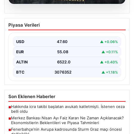
05.08.2026
Merkez Bankası Nisan Ayı Faiz Kararı Ne
Piyasa Verileri
Zaman Açıklanacak? Ekonomistlerin
Beklentileri ve Piyasa Tahminleri
USD
47.60
▲ +0.06%
Türkiye Cumhuriyet Merkez Bankası (TCMB) Para
Politikası Kurulu, Nisan ayı faiz kararını belirlemek
EUR
55.08
▲ +0.11%
üzere…
ALTIN
6522.0
▲ +0.40%
BTC
3076352
▲ +1.18%
Son Eklenen Haberler
Hakkında icra takibi başlatan avukatı katletmişti. İstenen ceza
■
belli oldu
Merkez Bankası Nisan Ayı Faiz Kararı Ne Zaman Açıklanacak?
■
Ekonomistlerin Beklentileri ve Piyasa Tahminleri
Fenerbahçe’nin Avrupa kadrosunda Sturm Graz maçı öncesi
■