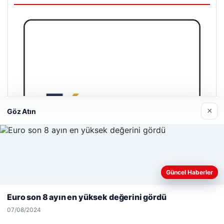
×
Göz Atın
Web sitemizi nasıl kullandığınızı daha iyi anlayabilmek,
Güncel Haberler
deneyiminizi kişiselleştirmek ve geliştirmek amacıyla çerezler
kullanıyoruz.
Çerez Politikamız
Euro son 8 ayın en yüksek değerini gördü
Reddet
Kabul Et
07/08/2024
Enes Kaplan Avukatlık Bürosu