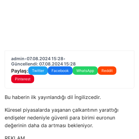
admin
•
07.08.2024 15:28
•
Güncellendi: 07.08.2024 15:28
Paylaş:
Twitter
Facebook
WhatsApp
Reddit
Pinterest
Bu haberin ilk yayınlandığı dil İngilizcedir.
Küresel piyasalarda yaşanan çalkantının yarattığı
endişeler nedeniyle güvenli para birimi euronun
değerinin daha da artması bekleniyor.
REKLAM