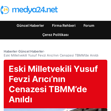
Güncel Haberler
Firma Rehberi
Forum
Çerez Politikası
Haberler
›
Güncel Haberler
›
Eski Milletvekili Yusuf Fevzi Arıcı’nın Cenazesi TBMM’de Anıldı
Eski Milletvekili Yusuf
Fevzi Arıcı’nın
Cenazesi TBMM’de
Anıldı