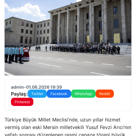
admin
•
01.06.2026 19:39
Paylaş:
Twitter
Facebook
WhatsApp
Reddit
Pinterest
Türkiye Büyük Millet Meclisi’nde, uzun yıllar hizmet
vermiş olan eski Mersin milletvekili Yusuf Fevzi Arıcı’nın
vefatı sonrası düzenlenen resmi cenaze töreni büyük