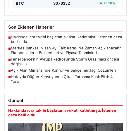
BTC
3076352
▲ +1.18%
Son Eklenen Haberler
Hakkında icra takibi başlatan avukatı katletmişti. İstenen ceza
■
belli oldu
Merkez Bankası Nisan Ayı Faiz Kararı Ne Zaman Açıklanacak?
■
Ekonomistlerin Beklentileri ve Piyasa Tahminleri
Fenerbahçe’nin Avrupa kadrosunda Sturm Graz maçı öncesi
■
değişiklik!
Açık Alan Mimarisinde Konfor ve bahçe mutfağı Çözümleri
■
Hatay’da Düğün Konvoyunda Çıkan Tartışma Kanlı Bitti: 4
■
Yaralı
Güncel
Hakkında icra takibi başlatan avukatı katletmişti. İstenen
ceza belli oldu