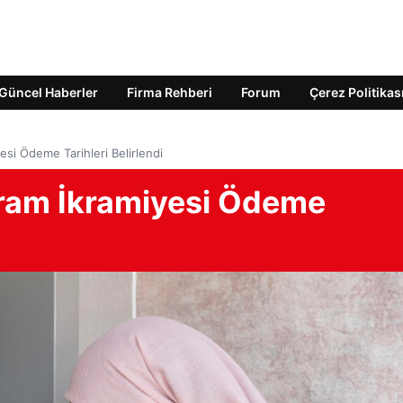
Güncel Haberler
Firma Rehberi
Forum
Çerez Politikas
si Ödeme Tarihleri Belirlendi
yram İkramiyesi Ödeme