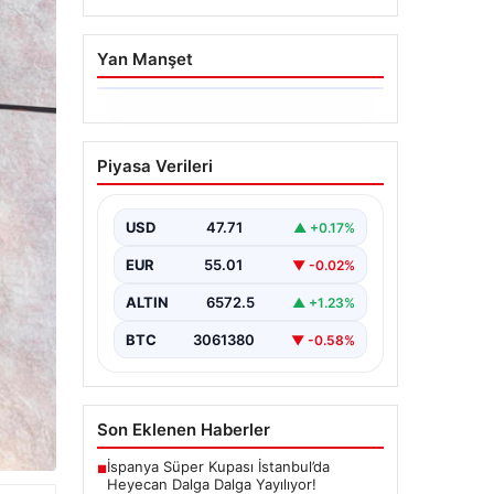
Yan Manşet
06.08.2026
Hakkında icra takibi
Piyasa Verileri
başlatan avukatı
katletmişti. İstenen ceza
belli oldu
USD
47.71
▲ +0.17%
{“title”: “İcra Takibine Zarar Verme
EUR
55.01
▼ -0.02%
Nedeniyle Avukata Yönelik Silahlı
Saldırının Yargı Süreci Açıklandı”,
ALTIN
6572.5
▲ +1.23%
“content”:…
BTC
3061380
▼ -0.58%
Son Eklenen Haberler
İspanya Süper Kupası İstanbul’da
■
Heyecan Dalga Dalga Yayılıyor!