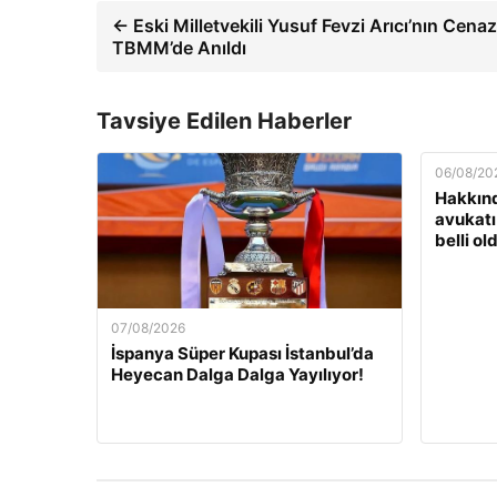
← Eski Milletvekili Yusuf Fevzi Arıcı’nın Cenaz
TBMM’de Anıldı
Tavsiye Edilen Haberler
06/08/20
Hakkınd
avukatı
belli ol
07/08/2026
İspanya Süper Kupası İstanbul’da
Heyecan Dalga Dalga Yayılıyor!