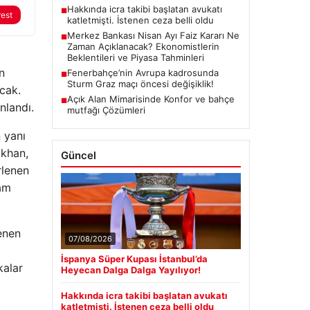
Hakkında icra takibi başlatan avukatı
■
rest
katletmişti. İstenen ceza belli oldu
Merkez Bankası Nisan Ayı Faiz Kararı Ne
■
Zaman Açıklanacak? Ekonomistlerin
Beklentileri ve Piyasa Tahminleri
n
Fenerbahçe’nin Avrupa kadrosunda
■
Sturm Graz maçı öncesi değişiklik!
cak.
Açık Alan Mimarisinde Konfor ve bahçe
■
nlandı.
mutfağı Çözümleri
 yanı
ıkhan,
Güncel
rlenen
ram
enen
07/08/2026
İspanya Süper Kupası İstanbul’da
kalar
Heyecan Dalga Dalga Yayılıyor!
Hakkında icra takibi başlatan avukatı
katletmişti. İstenen ceza belli oldu