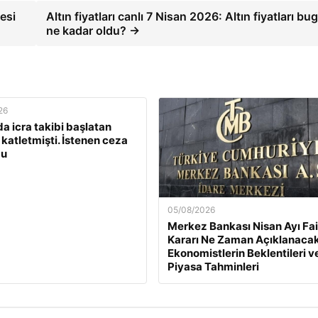
esi
Altın fiyatları canlı 7 Nisan 2026: Altın fiyatları bu
ne kadar oldu? →
26
a icra takibi başlatan
 katletmişti. İstenen ceza
du
05/08/2026
Merkez Bankası Nisan Ayı Fa
Kararı Ne Zaman Açıklanaca
Ekonomistlerin Beklentileri v
Piyasa Tahminleri