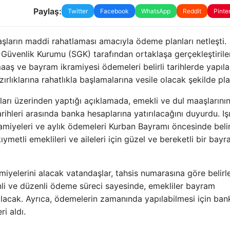
Paylaş:
Twitter
Facebook
WhatsApp
Reddit
Pinte
ların maddi rahatlaması amacıyla ödeme planları netleşti.
 Güvenlik Kurumu (SGK) tarafından ortaklaşa gerçekleştirile
aaş ve bayram ikramiyesi ödemeleri belirli tarihlerde yapıla
lıklarına rahatlıkla başlamalarına vesile olacak şekilde pla
arı üzerinden yaptığı açıklamada, emekli ve dul maaşlarının
rihleri arasında banka hesaplarına yatırılacağını duyurdu. Iş
amiyeleri ve aylık ödemeleri Kurban Bayramı öncesinde beli
ıymetli emeklileri ve aileleri için güzel ve bereketli bir bay
iyelerini alacak vatandaşlar, tahsis numarasına göre belirl
nli ve düzenli ödeme süreci sayesinde, emekliler bayram
lacak. Ayrıca, ödemelerin zamanında yapılabilmesi için ban
i aldı.