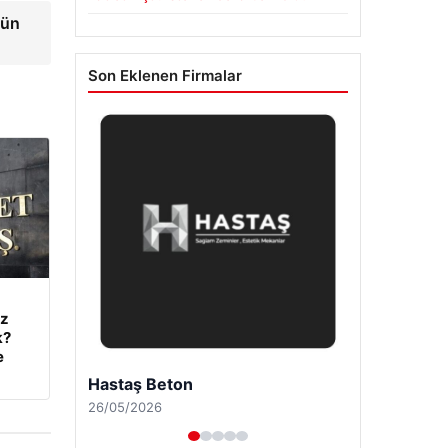
gün
Son Eklenen Firmalar
iz
k?
e
Enes Kaplan Avukatlık Bürosu
28/04/2026