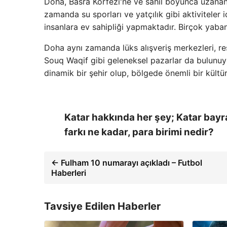
Doha, Basra Körfezi'ne ve sahil boyunca uzanan 
zamanda su sporları ve yatçılık gibi aktiviteler 
insanlara ev sahipliği yapmaktadır. Birçok yaban
Doha aynı zamanda lüks alışveriş merkezleri, re
Souq Waqif gibi geleneksel pazarlar da bulunuy
dinamik bir şehir olup, bölgede önemli bir kültü
Katar hakkında her şey; Katar bayra
farkı ne kadar, para birimi nedir?
← Fulham 10 numarayı açıkladı – Futbol
Haberleri
Tavsiye Edilen Haberler