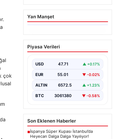
Yan Manşet
r.
ya
06.08.2026
Hakkında icra takibi
Piyasa Verileri
başlatan avukatı
katletmişti. İstenen ceza
ğal
belli oldu
USD
47.71
▲ +0.17%
n
{“title”: “İcra Takibine Zarar Verme
EUR
55.01
▼ -0.02%
ek çok
Nedeniyle Avukata Yönelik Silahlı
Saldırının Yargı Süreci Açıklandı”,
lusal
ALTIN
6572.5
▲ +1.23%
“content”:…
BTC
3061380
▼ -0.58%
tüm
ıda
Son Eklenen Haberler
İspanya Süper Kupası İstanbul’da
■
Heyecan Dalga Dalga Yayılıyor!