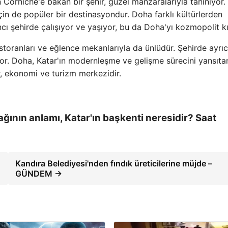
Corniche'e bakan bir şehir, güzel manzaralarıyla tanınıyor.
için de popüler bir destinasyondur. Doha farklı kültürlerden
cı şehirde çalışıyor ve yaşıyor, bu da Doha'yı kozmopolit kıl
storanları ve eğlence mekanlarıyla da ünlüdür. Şehirde ayrı
or. Doha, Katar'ın modernleşme ve gelişme sürecini yansıta
r, ekonomi ve turizm merkezidir.
ğının anlamı, Katar'ın başkenti neresidir? Saat
Kandıra Belediyesi'nden fındık üreticilerine müjde –
GÜNDEM →