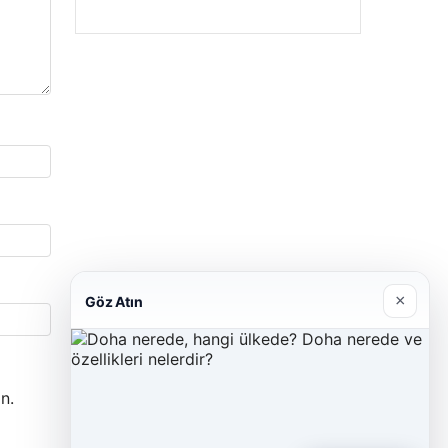
×
Göz Atın
n.