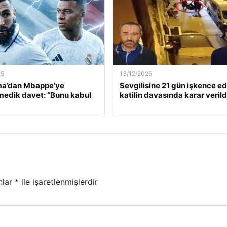
25
13/12/2025
a’dan Mbappe’ye
Sevgilisine 21 gün işkence e
edik davet: “Bunu kabul
katilin davasında karar verild
nlar
*
ile işaretlenmişlerdir