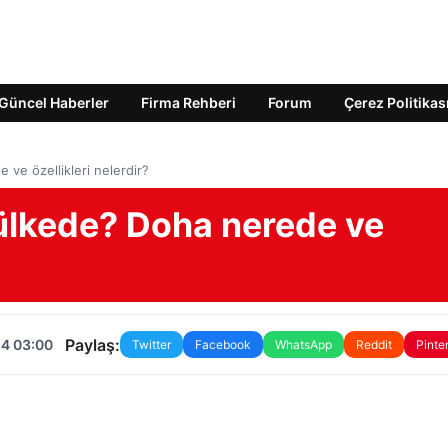
Güncel Haberler
Firma Rehberi
Forum
Çerez Politikas
ve özellikleri nelerdir?
ülkede? Doha nerede ve
Paylaş:
24 03:00
Twitter
Facebook
WhatsApp
Reddit
Pinte