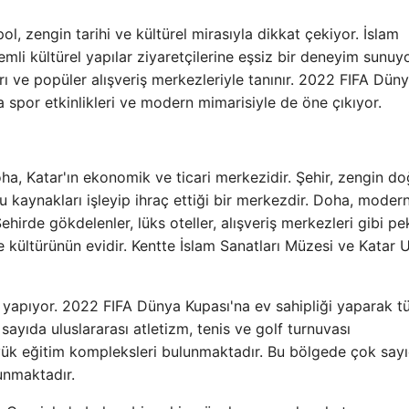
l, zengin tarihi ve kültürel mirasıyla dikkat çekiyor. İslam
mli kültürel yapılar ziyaretçilerine eşsiz bir deneyim sunuyo
ları ve popüler alışveriş merkezleriyle tanınır. 2022 FIFA Dün
 spor etkinlikleri ve modern mimarisiyle de öne çıkıyor.
ha, Katar'ın ekonomik ve ticari merkezidir. Şehir, zengin do
u kaynakları işleyip ihraç ettiği bir merkezdir. Doha, moder
Şehirde gökdelenler, lüks oteller, alışveriş merkezleri gibi p
 kültürünün evidir. Kentte İslam Sanatları Müzesi ve Katar U
ği yapıyor. 2022 FIFA Dünya Kupası'na ev sahipliği yaparak 
sayıda uluslararası atletizm, tenis ve golf turnuvası
yük eğitim kompleksleri bulunmaktadır. Bu bölgede çok say
unmaktadır.