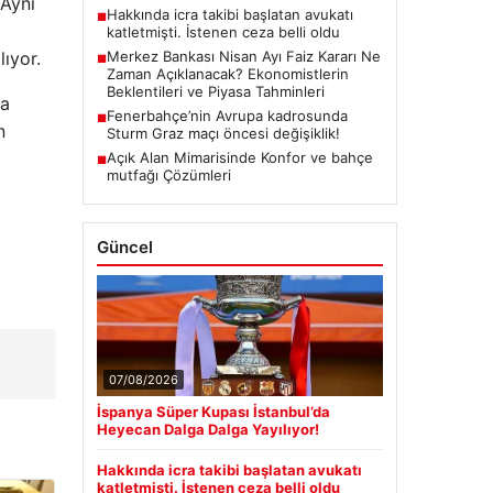
 Aynı
Hakkında icra takibi başlatan avukatı
■
katletmişti. İstenen ceza belli oldu
ıyor.
Merkez Bankası Nisan Ayı Faiz Kararı Ne
■
Zaman Açıklanacak? Ekonomistlerin
Beklentileri ve Piyasa Tahminleri
ca
Fenerbahçe’nin Avrupa kadrosunda
■
n
Sturm Graz maçı öncesi değişiklik!
Açık Alan Mimarisinde Konfor ve bahçe
■
mutfağı Çözümleri
Güncel
07/08/2026
İspanya Süper Kupası İstanbul’da
Heyecan Dalga Dalga Yayılıyor!
Hakkında icra takibi başlatan avukatı
katletmişti. İstenen ceza belli oldu