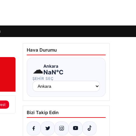
ı
Hava Durumu
☁
Ankara
NaN°C
ŞEHIR SEÇ
rest
Bizi Takip Edin