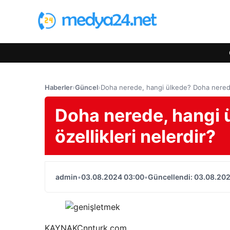
Haberler
›
Güncel
›
Doha nerede, hangi ülkede? Doha nerede 
Doha nerede, hangi 
özellikleri nelerdir?
admin
•
03.08.2024 03:00
•
Güncellendi: 03.08.20
KAYNAK
Cnnturk.com