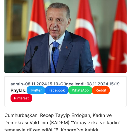
admin
•
08.11.2024 15:19
•
Güncellendi: 08.11.2024 15:19
Paylaş:
Twitter
Facebook
WhatsApp
Reddit
Pinterest
Cumhurbaşkanı Recep Tayyip Erdoğan, Kadın ve
Demokrasi Vakfı’nın (KADEM) “Yapay zeka ve kadın”
temasıyla düzenlediği “6. Kongre”ye katıldı.