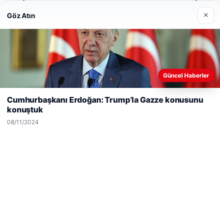
×
Göz Atın
Güncel Haberler
Web sitemizi nasıl kullandığınızı daha iyi anlayabilmek,
deneyiminizi kişiselleştirmek ve geliştirmek amacıyla çerezler
Cumhurbaşkanı Erdoğan: Trump’la Gazze konusunu
kullanıyoruz.
Çerez Politikamız
konuştuk
Reddet
Kabul Et
08/11/2024
Enes Kaplan Avukatlık Bürosu
28/04/2026
© 2026 Medya24 – Güncel Haberler