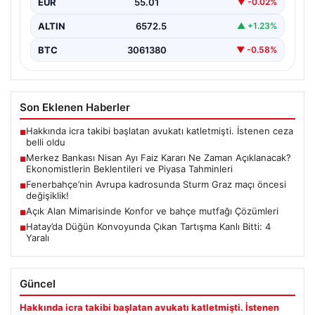
EUR
55.01
▼ -0.02%
üzere…
ALTIN
6572.5
▲ +1.23%
BTC
3061380
▼ -0.58%
Son Eklenen Haberler
Hakkında icra takibi başlatan avukatı katletmişti. İstenen ceza
■
belli oldu
Merkez Bankası Nisan Ayı Faiz Kararı Ne Zaman Açıklanacak?
■
Ekonomistlerin Beklentileri ve Piyasa Tahminleri
Fenerbahçe’nin Avrupa kadrosunda Sturm Graz maçı öncesi
■
değişiklik!
Açık Alan Mimarisinde Konfor ve bahçe mutfağı Çözümleri
■
Hatay’da Düğün Konvoyunda Çıkan Tartışma Kanlı Bitti: 4
■
Yaralı
Güncel
Hakkında icra takibi başlatan avukatı katletmişti. İstenen