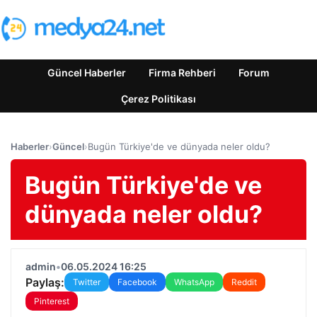
Güncel Haberler
Firma Rehberi
Forum
Çerez Politikası
Haberler
›
Güncel
›
Bugün Türkiye'de ve dünyada neler oldu?
Bugün Türkiye'de ve
dünyada neler oldu?
admin
•
06.05.2024 16:25
Paylaş:
Twitter
Facebook
WhatsApp
Reddit
Pinterest