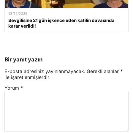
13/12/2025
Sevgilisine 21 gün işkence eden katilin davasında
karar verildi!
Bir yanıt yazın
E-posta adresiniz yayınlanmayacak.
Gerekli alanlar
*
ile işaretlenmişlerdir
Yorum
*