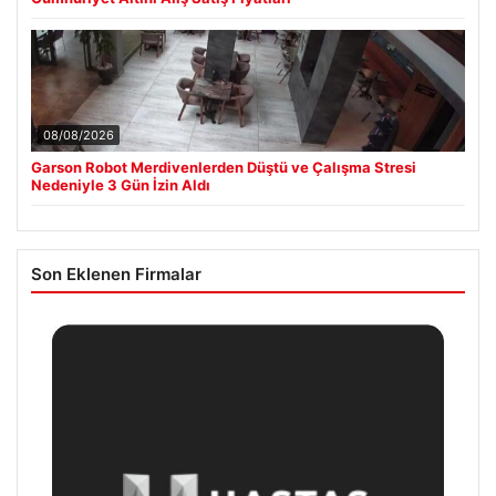
08/08/2026
Garson Robot Merdivenlerden Düştü ve Çalışma Stresi
Nedeniyle 3 Gün İzin Aldı
Son Eklenen Firmalar