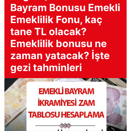
Bayram Bonusu Emekli
Emeklilik Fonu, kaç
tane TL olacak?
Emeklilik bonusu ne
zaman yatacak? İşte
gezi tahminleri