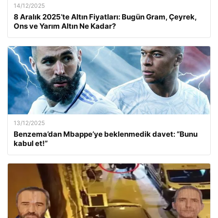
14/12/2025
8 Aralık 2025’te Altın Fiyatları: Bugün Gram, Çeyrek,
Ons ve Yarım Altın Ne Kadar?
13/12/2025
Benzema’dan Mbappe’ye beklenmedik davet: “Bunu
kabul et!”