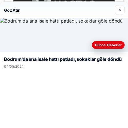
×
Göz Atın
Web sitemizi nasıl kullandığınızı daha iyi anlayabilmek,
Güncel Haberler
deneyiminizi kişiselleştirmek ve geliştirmek amacıyla çerezler
kullanıyoruz.
Çerez Politikamız
Bodrum'da ana isale hattı patladı, sokaklar göle döndü
Reddet
Kabul Et
04/05/2024
Enes Kaplan Avukatlık Bürosu
28/04/2026
© 2026 Medya24 – Güncel Haberler