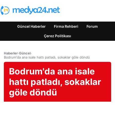
Güncel Haberler
Firma Rehberi
Forum
Çerez Politikası
Haberler
›
Güncel
›
Bodrum'da ana isale hattı patladı, sokaklar göle döndü
Bodrum'da ana isale
hattı patladı, sokaklar
göle döndü