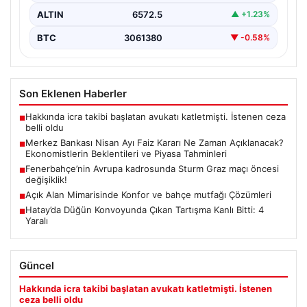
ALTIN
6572.5
▲ +1.23%
BTC
3061380
▼ -0.58%
Son Eklenen Haberler
Hakkında icra takibi başlatan avukatı katletmişti. İstenen ceza
■
belli oldu
Merkez Bankası Nisan Ayı Faiz Kararı Ne Zaman Açıklanacak?
■
Ekonomistlerin Beklentileri ve Piyasa Tahminleri
Fenerbahçe’nin Avrupa kadrosunda Sturm Graz maçı öncesi
■
değişiklik!
Açık Alan Mimarisinde Konfor ve bahçe mutfağı Çözümleri
■
Hatay’da Düğün Konvoyunda Çıkan Tartışma Kanlı Bitti: 4
■
Yaralı
Güncel
Hakkında icra takibi başlatan avukatı katletmişti. İstenen
ceza belli oldu