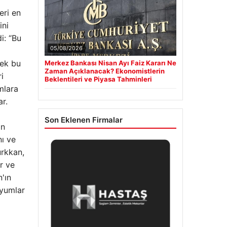
eri en
ini
i: “Bu
05/08/2026
sek bu
Merkez Bankası Nisan Ayı Faiz Kararı Ne
Zaman Açıklanacak? Ekonomistlerin
i
Beklentileri ve Piyasa Tahminleri
mlara
r.
Son Eklenen Firmalar
an
nı ve
rkkan,
r ve
'ın
zyumlar