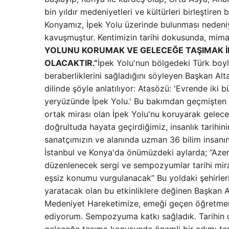
bin yıldır medeniyetleri ve kültürleri birleştiren
Konyamız, İpek Yolu üzerinde bulunması nedeniyl
kavuşmuştur. Kentimizin tarihi dokusunda, mima
YOLUNU KORUMAK VE GELECEĞE TAŞIMAK İNS
OLACAKTIR.”
İpek Yolu'nun bölgedeki Türk boyların
beraberliklerini sağladığını söyleyen Başkan Al
dilinde şöyle anlatılıyor: Atasözü: 'Evrende iki
yeryüzünde İpek Yolu.' Bu bakımdan geçmişten 
ortak mirası olan İpek Yolu'nu koruyarak geleceğ
doğrultuda hayata geçirdiğimiz, insanlık tarihi
sanatçımızın ve alanında uzman 36 bilim insanın
İstanbul ve Konya'da önümüzdeki aylarda; “Aze
düzenlenecek sergi ve sempozyumlar tarihi mira
eşsiz konumu vurgulanacak” Bu yoldaki şehirlerin 
yaratacak olan bu etkinliklere değinen Başkan A
Medeniyet Hareketimize, emeği geçen öğretmenl
ediyorum. Sempozyuma katkı sağladık. Tarihin d