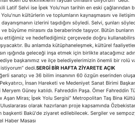
il eden bu etkinliklerin faydalı olmasını diliyorum” dedi.
li Latif Selvi ise İpek Yolu'nun tarihin en eski çağlarından b
Yolu'nun kültürlerin ve toplumların kaynaşmasını ve iletişim
ayanışmanın izlerini taşıdığını söyledi. Selvi, şunları söyled
 ve büyüme mirasını da beraberinde taşıyor. Bütün bunların
rzu ettiğimiz ve hedeflediğimiz çerçevede doğru kullanabilir
aşıyacaktır. Bu anlamda kütüphaneleşmek, kültürel faaliyetler
sın ışığında geleceği inşa etmek için birlikte atacağımız adı
iye başkanımız ve ilçe belediyelerimizin önemli bir rolü va
istiyorum” dedi.
SERGİ BİR HAFTA ZİYARETE AÇIK
erli sanatçı ve 36 bilim insanının 60 özgün eserinden oluş
Pekyatırcı, İnsan Hareketi ve Medeniyet Sanat Birimi Başka
 Meryem Güney katıldı. Fahreddin Paşa. Ömer Fahreddin Tü
ı Aşan Miras; İpek Yolu Sergisi” Metropolitan Taş Bina Kültü
. Uluslararası olarak hazırlanan proje kapsamında Özbekistan
n başkenti Bakü'de ziyaret edilebilecek. Sergiler ve sempo
el Haber Masası