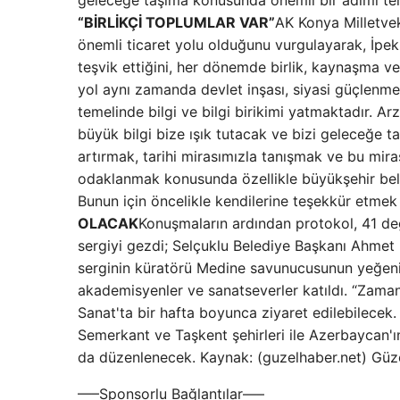
geleceğe taşıma konusunda önemli bir adımı tems
“BİRLİKÇİ TOPLUMLAR VAR”
AK Konya Milletveki
önemli ticaret yolu olduğunu vurgulayarak, İpek 
teşvik ettiğini, her dönemde birlik, kaynaşma ve d
yol aynı zamanda devlet inşası, siyasi güçlenme
temelinde bilgi ve bilgi birikimi yatmaktadır. A
büyük bilgi bize ışık tutacak ve bizi geleceğe t
artırmak, tarihi mirasımızla tanışmak ve bu mira
odaklanmak konusunda özellikle büyükşehir beled
Bunun için öncelikle kendilerine teşekkür etmek 
OLACAK
Konuşmaların ardından protokol, 41 değ
sergiyi gezdi; Selçuklu Belediye Başkanı Ahmet 
serginin küratörü Medine savunucusunun yeğeni
akademisyenler ve sanatseverler katıldı. “Zaman
Sanat'ta bir hafta boyunca ziyaret edilebilecek
Semerkant ve Taşkent şehirleri ile Azerbaycan'ı
da düzenlenecek. Kaynak: (guzelhaber.net) Güz
—–Sponsorlu Bağlantılar—–