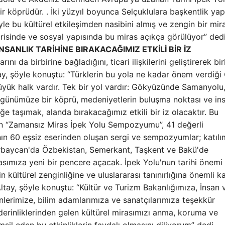
 bir köprüdür. . İki yüzyıl boyunca Selçuklulara başkentlik ya
e bu kültürel etkileşimden nasibini almış ve zengin bir mir
risinde ve sosyal yapısında bu miras açıkça görülüyor” dedi
ANLIK TARİHİNE BIRAKACAĞIMIZ ETKİLİ BİR İZ
ı da birbirine bağladığını, ticari ilişkilerini geliştirerek bir
tay, şöyle konuştu: “Türklerin bu yola ne kadar önem verdiğ
 büyük halk vardır. Tek bir yol vardır: Gökyüzünde Samanyolu
günümüze bir köprü, medeniyetlerin buluşma noktası ve ins
e taşımak, alanda bırakacağımız etkili bir iz olacaktır. Bu
nin “Zamansız Miras İpek Yolu Sempozyumu”, 41 değerli
ın 60 eşsiz eserinden oluşan sergi ve sempozyumlar; katılım
rbaycan'da Özbekistan, Semerkant, Taşkent ve Bakü'de
sımıza yeni bir pencere açacak. İpek Yolu'nun tarihi önemi
kültürel zenginliğine ve uluslararası tanınırlığına önemli ka
ltay, şöyle konuştu: “Kültür ve Turizm Bakanlığımıza, İnsan 
erimize, bilim adamlarımıza ve sanatçılarımıza teşekkür
erinliklerinden gelen kültürel mirasımızı anma, koruma ve