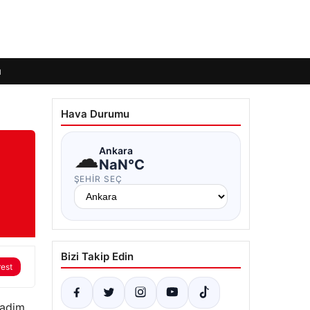
ı
Hava Durumu
☁
Ankara
NaN°C
ŞEHIR SEÇ
Bizi Takip Edin
rest
kadim