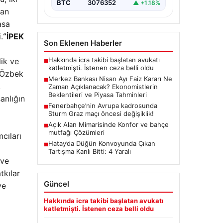
BTC
3076352
▲ +1.18%
Kurulu, Nisan ayı faiz kararını
pan
belirlemek üzere…
asa
.
“İPEK
Son Eklenen Haberler
Hakkında icra takibi başlatan avukatı
lik ve
■
katletmişti. İstenen ceza belli oldu
i Özbek
Merkez Bankası Nisan Ayı Faiz Kararı Ne
■
,
Zaman Açıklanacak? Ekonomistlerin
Beklentileri ve Piyasa Tahminleri
anlığın
Fenerbahçe’nin Avrupa kadrosunda
■
Sturm Graz maçı öncesi değişiklik!
Açık Alan Mimarisinde Konfor ve bahçe
■
mutfağı Çözümleri
cıları
Hatay’da Düğün Konvoyunda Çıkan
■
Tartışma Kanlı Bitti: 4 Yaralı
 ve
tkılar
Güncel
ve
Hakkında icra takibi başlatan avukatı
katletmişti. İstenen ceza belli oldu