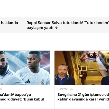
k hakkında
Rapçi Sansar Salvo tutuklandı! 'Tutuklandım'
paylaşım yaptı →
25
13/12/2025
a’dan Mbappe’ye
Sevgilisine 21 gün işkence e
edik davet: “Bunu kabul
katilin davasında karar verild