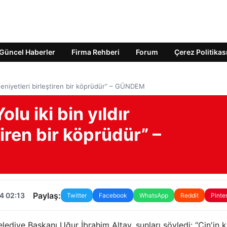
Güncel Haberler
Firma Rehberi
Forum
Çerez Politikas
edeniyetleri birleştiren bir köprüdür” – GÜNDEM
lu iki bin yıldır
iren bir köprüdür” –
Paylaş:
4 02:13
Twitter
Facebook
WhatsApp
Reddit
Pinte
lediye Başkanı Uğur İbrahim Altay, şunları söyledi: “Çin'in 