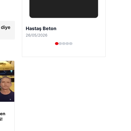
 diye
Enes Kaplan Avukatlık Bürosu
28/04/2026
den
i!