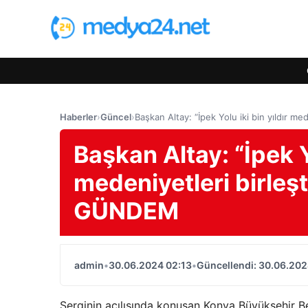
Haberler
›
Güncel
›
Başkan Altay: “İpek Yolu iki bin yıldır m
Başkan Altay: “İpek Yo
medeniyetleri birleşt
GÜNDEM
admin
•
30.06.2024 02:13
•
Güncellendi: 30.06.202
Serginin açılışında konuşan Konya Büyükşehir Be