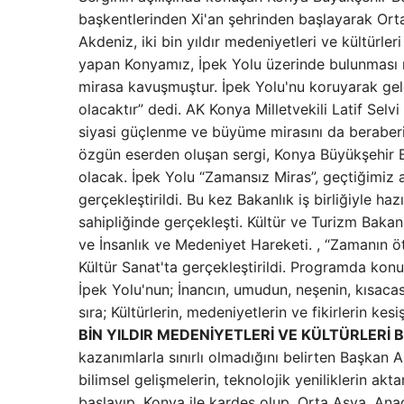
başkentlerinden Xi'an şehrinden başlayarak Ort
Akdeniz, iki bin yıldır medeniyetleri ve kültürler
yapan Konyamız, İpek Yolu üzerinde bulunması ne
mirasa kavuşmuştur. İpek Yolu'nu koruyarak gelec
olacaktır” dedi. AK Konya Milletvekili Latif Selvi
siyasi güçlenme ve büyüme mirasını da beraberinde
özgün eserden oluşan sergi, Konya Büyükşehir Be
olacak. İpek Yolu “Zamansız Miras”, geçtiğimiz
gerçekleştirildi. Bu kez Bakanlık iş birliğiyle 
sahipliğinde gerçekleşti. Kültür ve Turizm Bakanl
ve İnsanlık ve Medeniyet Hareketi. , “Zamanın 
Kültür Sanat'ta gerçekleştirildi. Programda kon
İpek Yolu'nun; İnancın, umudun, neşenin, kısacası
sıra; Kültürlerin, medeniyetlerin ve fikirlerin ke
BİN YILDIR MEDENİYETLERİ VE KÜLTÜRLERİ 
kazanımlarla sınırlı olmadığını belirten Başkan A
bilimsel gelişmelerin, teknolojik yeniliklerin akt
başlayıp, Konya ile kardeş olup, Orta Asya, Ana