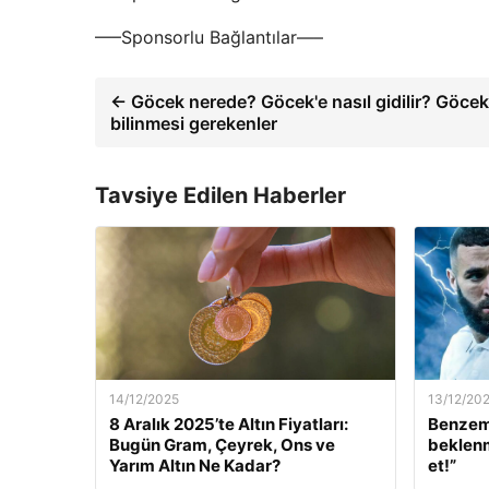
—–Sponsorlu Bağlantılar—–
← Göcek nerede? Göcek'e nasıl gidilir? Göce
bilinmesi gerekenler
Tavsiye Edilen Haberler
14/12/2025
13/12/20
8 Aralık 2025’te Altın Fiyatları:
Benzem
Bugün Gram, Çeyrek, Ons ve
beklenm
Yarım Altın Ne Kadar?
et!”