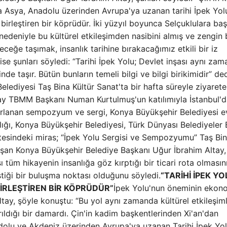
a Asya, Anadolu üzerinden Avrupa'ya uzanan tarihi İpek Yol
i birleştiren bir köprüdür. İki yüzyıl boyunca Selçuklulara baş
deniyle bu kültürel etkileşimden nasibini almış ve zengin 
eğe taşımak, insanlık tarihine bırakacağımız etkili bir iz
 ise şunları söyledi: “Tarihi İpek Yolu; Devlet inşası aynı za
 taşır. Bütün bunların temeli bilgi ve bilgi birikimidir” de
lediyesi Taş Bina Kültür Sanat'ta bir hafta süreyle ziyarete
 ay TBMM Başkanı Numan Kurtulmuş'un katılımıyla İstanbul'
hazırlanan sempozyum ve sergi, Konya Büyükşehir Belediyesi e
ığı, Konya Büyükşehir Belediyesi, Türk Dünyası Belediyeler B
ötesindeki miras; “İpek Yolu Sergisi ve Sempozyumu” Taş Bi
uşan Konya Büyükşehir Belediye Başkanı Uğur İbrahim Altay, 
 tüm hikayenin insanlığa göz kırptığı bir ticari rota olmasın
siştiği bir buluşma noktası olduğunu söyledi.
“TARİHİ İPEK YOL
BİRLEŞTİREN BİR KÖPRÜDÜR”
İpek Yolu'nun öneminin ekon
ltay, şöyle konuştu: “Bu yol aynı zamanda kültürel etkileşiml
arıldığı bir damardı. Çin'in kadim başkentlerinden Xi'an'dan
dolu ve Akdeniz üzerinden Avrupa'ya uzanan Tarihi İpek Yolu