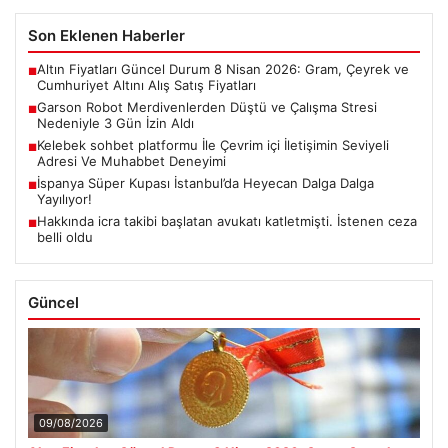
Son Eklenen Haberler
Altın Fiyatları Güncel Durum 8 Nisan 2026: Gram, Çeyrek ve
■
Cumhuriyet Altını Alış Satış Fiyatları
Garson Robot Merdivenlerden Düştü ve Çalışma Stresi
■
Nedeniyle 3 Gün İzin Aldı
Kelebek sohbet platformu İle Çevrim içi İletişimin Seviyeli
■
Adresi Ve Muhabbet Deneyimi
İspanya Süper Kupası İstanbul’da Heyecan Dalga Dalga
■
Yayılıyor!
Hakkında icra takibi başlatan avukatı katletmişti. İstenen ceza
■
belli oldu
Güncel
09/08/2026