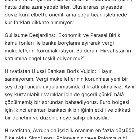
hatta daha azını yapabilirler. Uluslararası piyasada
döviz kuru elbette önemli ama çoğu ticari işletmede
kur farkları dikkate alınmıyor.”
Guillaume Desjardins: “Ekonomik ve Parasal Birlik,
kamu fonları ile banka borçlarını ayırarak vergi
mükelleflerini korumak istiyor. Bu durum Hırvatistan'ın
katılımına engel teşkil ediyor mu?”
Hırvatistan Ulusal Bankası Boris Vujcic: “Hayır,
sanmıyorum. Vergi mükelleflerinin korunması yeni bir
şey değil ancak uygulanmasında dikkatli olmalıyız. Aynı
şey kurtarılabilir varlıklar için de geçerli çünkü hâlâ
çözülmemiş bir sorundan bahsediyoruz. Euro bölgesi
için ikinci anahtar, bankacılık birliğinin etkili ve dikkatli
bir denetim ve düzenlemeye sahip olmasıdır.”
Hırvatistan, Avrupa'da işsizlik oranının en fazla düştüğü
ülke oldu. Şimdi soru, Polonya'nın veya Polonya gibi