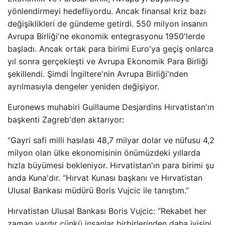
yönlendirmeyi hedefliyordu. Ancak finansal kriz bazı
değişiklikleri de gündeme getirdi. 550 milyon insanın
Avrupa Birliği'ne ekonomik entegrasyonu 1950'lerde
başladı. Ancak ortak para birimi Euro'ya geçiş onlarca
yıl sonra gerçekleşti ve Avrupa Ekonomik Para Birliği
şekillendi. Şimdi İngiltere'nin Avrupa Birliği'nden
ayrılmasıyla dengeler yeniden değişiyor.
Euronews muhabiri Guillaume Desjardins Hırvatistan'ın
başkenti Zagreb'den aktarıyor:
“Gayri safi milli hasılası 48,7 milyar dolar ve nüfusu 4,2
milyon olan ülke ekonomisinin önümüzdeki yıllarda
hızla büyümesi bekleniyor. Hırvatistan'ın para birimi şu
anda Kuna'dır. “Hırvat Kunası başkanı ve Hırvatistan
Ulusal Bankası müdürü Boris Vujcic ile tanıştım.”
Hırvatistan Ulusal Bankası Boris Vujcic: “Rekabet her
zaman vardır çünkü insanlar birbirlerinden daha iyisini,