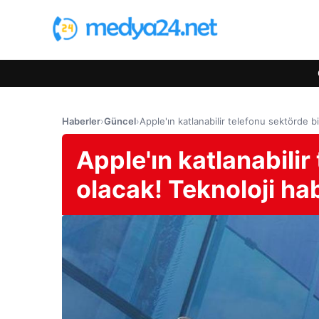
Haberler
›
Güncel
›
Apple'ın katlanabilir telefonu sektörde bir
Apple'ın katlanabilir
olacak! Teknoloji hab