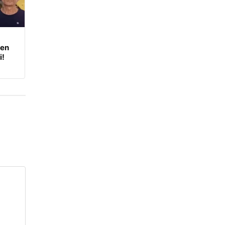
den
i!