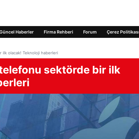
Güncel Haberler
Firma Rehberi
Forum
Çerez Politikas
 ilk olacak! Teknoloji haberleri
 telefonu sektörde bir ilk
erleri