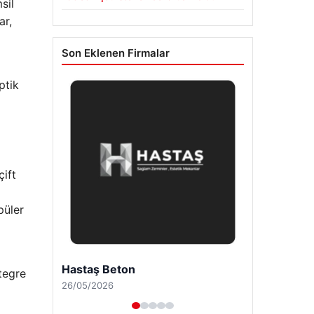
sil
ar,
Son Eklenen Firmalar
ptik
çift
püler
Enes Kaplan Avukatlık Bürosu
tegre
28/04/2026