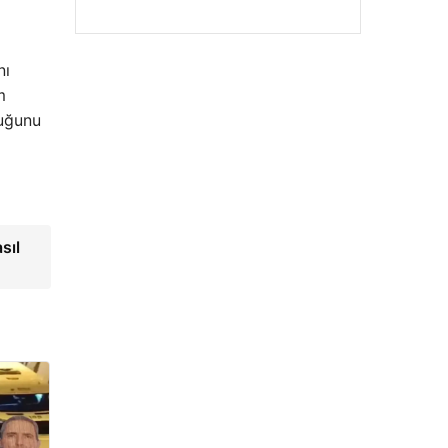
nı
m
duğunu
sıl