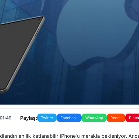
Paylaş:
 01:49
Twitter
Facebook
WhatsApp
Reddit
Pinte
dlandırılan ilk katlanabilir iPhone'u merakla bekleniyor. An