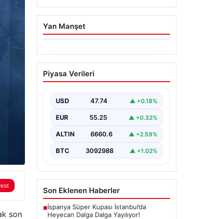
Yan Manşet
06.08.2026
Hakkında icra takibi
Piyasa Verileri
başlatan avukatı
katletmişti. İstenen ceza
belli oldu
USD
47.74
▲ +0.18%
{“title”: “İcra Takibine Zarar Verme
EUR
55.25
▲ +0.32%
Nedeniyle Avukata Yönelik Silahlı
Saldırının Yargı Süreci Açıklandı”,
ALTIN
6660.6
▲ +2.59%
“content”:…
BTC
3092988
▲ +1.02%
rest
Son Eklenen Haberler
İspanya Süper Kupası İstanbul’da
■
cak son
Heyecan Dalga Dalga Yayılıyor!