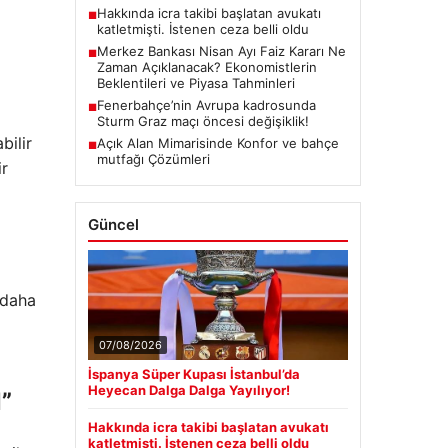
Hakkında icra takibi başlatan avukatı
■
katletmişti. İstenen ceza belli oldu
Merkez Bankası Nisan Ayı Faiz Kararı Ne
■
Zaman Açıklanacak? Ekonomistlerin
Beklentileri ve Piyasa Tahminleri
Fenerbahçe’nin Avrupa kadrosunda
■
Sturm Graz maçı öncesi değişiklik!
bilir
Açık Alan Mimarisinde Konfor ve bahçe
■
mutfağı Çözümleri
ir
Güncel
 daha
07/08/2026
İspanya Süper Kupası İstanbul’da
Heyecan Dalga Dalga Yayılıyor!
”
Hakkında icra takibi başlatan avukatı
katletmişti. İstenen ceza belli oldu