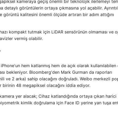
egapiksel kameraya geçiş önemli bir teknolojik ilerlemeyi tem
 detaylı görüntülerin ortaya çıkmasına yol açabilir. Ayrıntıl
e görüntü kalitesini önemli ölçüde artıran bir adım attığını
ihazı kompakt tutmak için LiDAR sensörünün olmaması ve o
vizler vermiş olabilir.
?
 iPhone'un hem katlanmış hem de açık olarak kullanılabilen 
ası bekleniyor. Bloomberg'den Mark Gurman da raporları
ili ve 2 arka) sahip olacağını doğruladı. Weibo merkezli po
her birinin 48 megapiksel olacağını iddia ediyor.
 kamera yer alacak; Cihaz katlandığında ortaya çıkan harici
 biyometrik kimlik doğrulama için Face ID yerine yan tuşa en