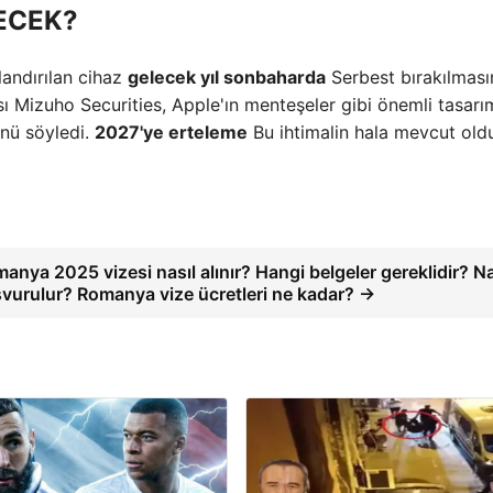
ECEK?
landırılan cihaz
gelecek yıl sonbaharda
Serbest bırakılması
ı Mizuho Securities, Apple'ın menteşeler gibi önemli tasarı
nü söyledi.
2027'ye erteleme
Bu ihtimalin hala mevcut ol
anya 2025 vizesi nasıl alınır? Hangi belgeler gereklidir? Na
vurulur? Romanya vize ücretleri ne kadar? →