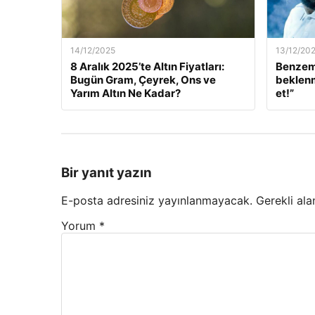
14/12/2025
13/12/20
8 Aralık 2025’te Altın Fiyatları:
Benzem
Bugün Gram, Çeyrek, Ons ve
beklenm
Yarım Altın Ne Kadar?
et!”
Bir yanıt yazın
E-posta adresiniz yayınlanmayacak.
Gerekli ala
Yorum
*