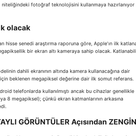
niteliğindeki fotoğraf teknolojisini kullanmaya hazırlanıyor
lk olacak
hisse senedi araştırma raporuna göre, Apple'ın ilk katlana
gapiksellik bir ekran altı kameraya sahip olacak. Katlanabil
elinin dahili ekranının altında kamera kullanacağına dair
için beklenen megapiksel değerine dair ilk somut referans.
roid telefonlarda kullanılmıştı ancak bu cihazlar genellikle
eya 8 megapiksel); çünkü ekran katmanlarının arkasına
di.
TAYLI GÖRÜNTÜLER Açısından ZENGİN