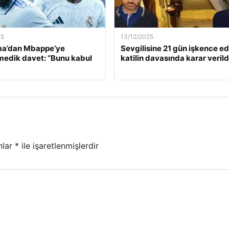
25
13/12/2025
a’dan Mbappe’ye
Sevgilisine 21 gün işkence e
edik davet: “Bunu kabul
katilin davasında karar verild
nlar
*
ile işaretlenmişlerdir