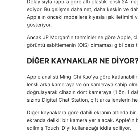
Dolayısıyla rapora göre altı plastik lensli 24 m
ediyor. Bu gelişme daha net, daha keskin ve daha
Apple'ın önceki modellere kıyasla ışık iletimini v
gösteriyor.
Ancak JP Morgan'ın tahminlerine göre Apple, c
görüntü sabitlemenin (OIS) olmaması gibi bazı ta
DİĞER KAYNAKLAR NE DİYOR
Apple analisti Ming-Chi Kuo'ya göre katlanabilir
lensli arka kameraya ve ön kameraya sahip olm
doğrulayarak cihazın dört kameraya (1 ön, 1 dah
sızıntı Digital Chat Station, çift arka lenslerin 
Diğer kaynaklara göre dahili ekranın altında bir
ekranda delikli bir kamera yer alacak. Apple'ın
edilmiş Touch ID'yi kullanacağı iddia ediliyor.