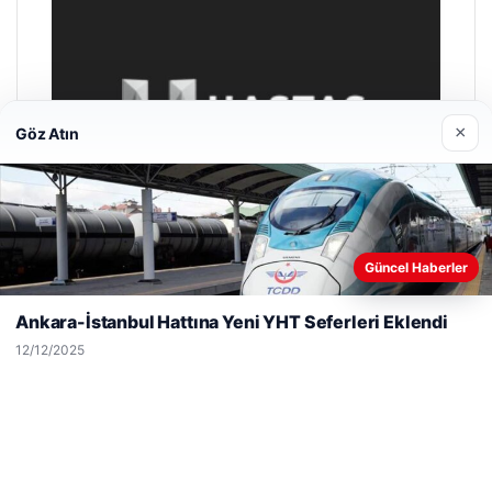
×
Göz Atın
Web sitemizi nasıl kullandığınızı daha iyi anlayabilmek,
Güncel Haberler
deneyiminizi kişiselleştirmek ve geliştirmek amacıyla çerezler
kullanıyoruz.
Çerez Politikamız
Ankara-İstanbul Hattına Yeni YHT Seferleri Eklendi
Reddet
Kabul Et
12/12/2025
Enes Kaplan Avukatlık Bürosu
28/04/2026