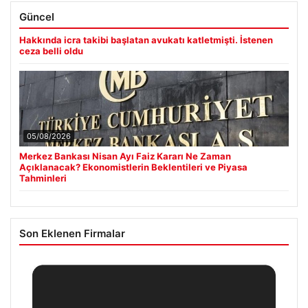
Güncel
Hakkında icra takibi başlatan avukatı katletmişti. İstenen
ceza belli oldu
05/08/2026
Merkez Bankası Nisan Ayı Faiz Kararı Ne Zaman
Açıklanacak? Ekonomistlerin Beklentileri ve Piyasa
Tahminleri
Son Eklenen Firmalar