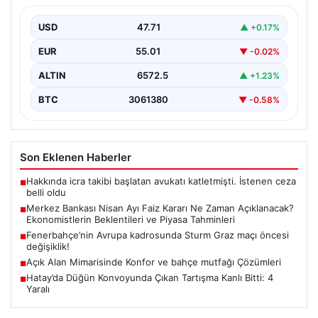
Beklentileri ve Piyasa Tahminleri
USD
47.71
▲ +0.17%
Türkiye Cumhuriyet Merkez Bankası (TCMB) Para
Politikası Kurulu, Nisan ayı faiz kararını belirlemek
EUR
55.01
▼ -0.02%
üzere…
ALTIN
6572.5
▲ +1.23%
BTC
3061380
▼ -0.58%
Son Eklenen Haberler
Hakkında icra takibi başlatan avukatı katletmişti. İstenen ceza
■
belli oldu
Merkez Bankası Nisan Ayı Faiz Kararı Ne Zaman Açıklanacak?
■
Ekonomistlerin Beklentileri ve Piyasa Tahminleri
Fenerbahçe’nin Avrupa kadrosunda Sturm Graz maçı öncesi
■
değişiklik!
Açık Alan Mimarisinde Konfor ve bahçe mutfağı Çözümleri
■
Hatay’da Düğün Konvoyunda Çıkan Tartışma Kanlı Bitti: 4
■
Yaralı