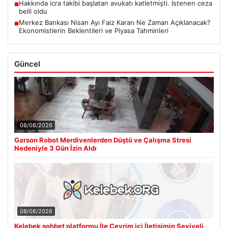
Hakkında icra takibi başlatan avukatı katletmişti. İstenen ceza
■
belli oldu
Merkez Bankası Nisan Ayı Faiz Kararı Ne Zaman Açıklanacak?
■
Ekonomistlerin Beklentileri ve Piyasa Tahminleri
Güncel
08/08/2026
Garson Robot Merdivenlerden Düştü ve Çalışma Stresi
Nedeniyle 3 Gün İzin Aldı
08/08/2026
Kelebek sohbet platformu İle Çevrim içi İletişimin Seviyeli