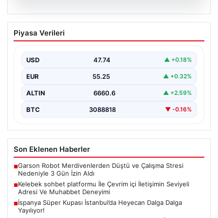
08.08.2026
Kelebek sohbet platformu İle Çevrim içi
Piyasa Verileri
İletişimin Seviyeli Adresi Ve Muhabbet
Deneyimi
USD
47.74
▲ +0.18%
İnternet dünyasında kullanıcıların güvenli bir tarzda
iletişim oluşturması ciddi bir önem taşımaktadır. Halen
EUR
55.25
▲ +0.32%
birçok…
ALTIN
6660.6
▲ +2.59%
BTC
3088818
▼ -0.16%
Son Eklenen Haberler
Garson Robot Merdivenlerden Düştü ve Çalışma Stresi
■
Nedeniyle 3 Gün İzin Aldı
Kelebek sohbet platformu İle Çevrim içi İletişimin Seviyeli
■
Adresi Ve Muhabbet Deneyimi
İspanya Süper Kupası İstanbul’da Heyecan Dalga Dalga
■
Yayılıyor!