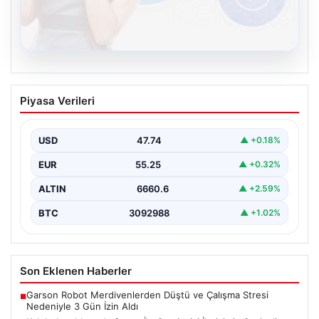
08.08.2026
Kelebek sohbet platformu İle Çevrim içi
Piyasa Verileri
İletişimin Seviyeli Adresi Ve Muhabbet
Deneyimi
USD
47.74
▲ +0.18%
İnternet dünyasında kullanıcıların güvenli bir tarzda
iletişim oluşturması ciddi bir önem taşımaktadır. Halen
EUR
55.25
▲ +0.32%
birçok…
ALTIN
6660.6
▲ +2.59%
BTC
3092988
▲ +1.02%
Son Eklenen Haberler
Garson Robot Merdivenlerden Düştü ve Çalışma Stresi
■
Nedeniyle 3 Gün İzin Aldı