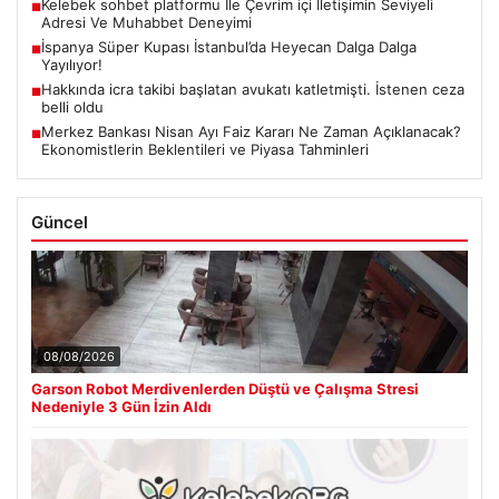
Kelebek sohbet platformu İle Çevrim içi İletişimin Seviyeli
■
Adresi Ve Muhabbet Deneyimi
İspanya Süper Kupası İstanbul’da Heyecan Dalga Dalga
■
Yayılıyor!
Hakkında icra takibi başlatan avukatı katletmişti. İstenen ceza
■
belli oldu
Merkez Bankası Nisan Ayı Faiz Kararı Ne Zaman Açıklanacak?
■
Ekonomistlerin Beklentileri ve Piyasa Tahminleri
Güncel
08/08/2026
Garson Robot Merdivenlerden Düştü ve Çalışma Stresi
Nedeniyle 3 Gün İzin Aldı