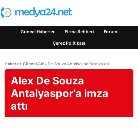
Güncel Haberler
Firma Rehberi
Forum
Çerez Politikası
Haberler
›
Güncel
›
Alex De Souza Antalyaspor'a imza attı
Alex De Souza
Antalyaspor'a imza
attı