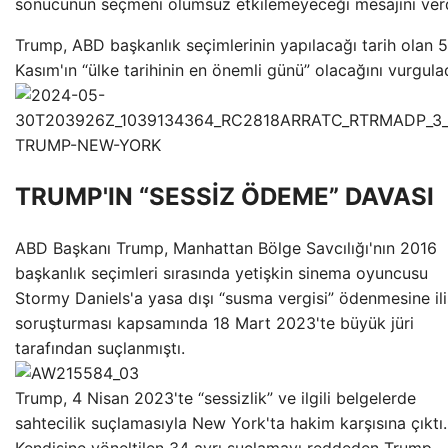
sonucunun seçmeni olumsuz etkilemeyeceği mesajını verd
Trump, ABD başkanlık seçimlerinin yapılacağı tarih olan 5
Kasım'ın “ülke tarihinin en önemli günü” olacağını vurgulad
TRUMP'IN “SESSİZ ÖDEME” DAVASI
ABD Başkanı Trump, Manhattan Bölge Savcılığı'nın 2016
başkanlık seçimleri sırasında yetişkin sinema oyuncusu
Stormy Daniels'a yasa dışı “susma vergisi” ödenmesine ili
soruşturması kapsamında 18 Mart 2023'te büyük jüri
tarafından suçlanmıştı.
Trump, 4 Nisan 2023'te “sessizlik” ve ilgili belgelerde
sahtecilik suçlamasıyla New York'ta hakim karşısına çıktı.
Kendisine yöneltilen 34 ayrı suçlamayı reddeden Trump,