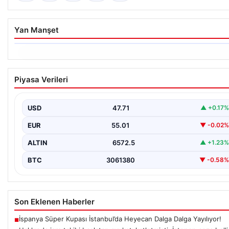
Yan Manşet
06.08.2026
Hakkında icra takibi başlatan avukatı
Piyasa Verileri
katletmişti. İstenen ceza belli oldu
{“title”: “İcra Takibine Zarar Verme Nedeniyle Avukata Yönelik
Silahlı Saldırının Yargı Süreci Açıklandı”, “content”:…
USD
47.71
▲ +0.17%
EUR
55.01
▼ -0.02%
ALTIN
6572.5
▲ +1.23%
BTC
3061380
▼ -0.58%
Son Eklenen Haberler
İspanya Süper Kupası İstanbul’da Heyecan Dalga Dalga Yayılıyor!
■