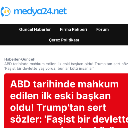
Güncel Haberler
Firma Rehberi
Forum
Çerez Politikası
Haberler
›
Güncel
›
ABD tarihinde mahkum edilen ilk eski başkan oldu! Trump'tan sert söz
'Faşist bir devlette yaşıyoruz, bunlar kötü insanlar'
ABD tarihinde mahkum
edilen ilk eski başkan
oldu! Trump'tan sert
sözler: 'Faşist bir devlett