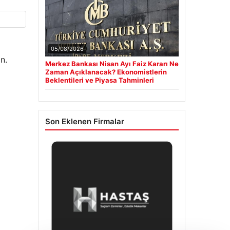
05/08/2026
n.
Merkez Bankası Nisan Ayı Faiz Kararı Ne
Zaman Açıklanacak? Ekonomistlerin
Beklentileri ve Piyasa Tahminleri
Son Eklenen Firmalar