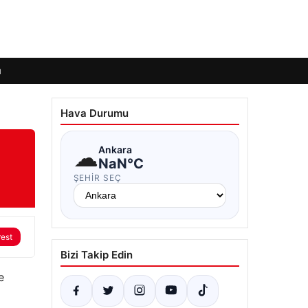
ı
Hava Durumu
☁
Ankara
NaN°C
ŞEHIR SEÇ
rest
Bizi Takip Edin
e