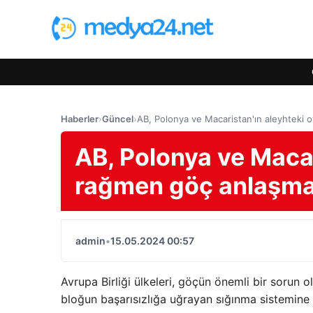
Haberler
›
Güncel
›
AB, Polonya ve Macaristan'ın aleyhteki 
AB, Polonya ve Macar
rağmen göç anlaşmas
admin
•
15.05.2024 00:57
Avrupa Birliği ülkeleri, göçün önemli bir sorun
bloğun başarısızlığa uğrayan sığınma sistemine 