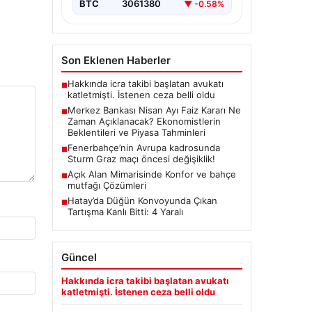
BTC
3061380
▼ -0.58%
Kurulu, Nisan ayı faiz kararını
belirlemek üzere…
Son Eklenen Haberler
Hakkında icra takibi başlatan avukatı
■
katletmişti. İstenen ceza belli oldu
Merkez Bankası Nisan Ayı Faiz Kararı Ne
■
Zaman Açıklanacak? Ekonomistlerin
Beklentileri ve Piyasa Tahminleri
Fenerbahçe’nin Avrupa kadrosunda
■
Sturm Graz maçı öncesi değişiklik!
Açık Alan Mimarisinde Konfor ve bahçe
■
mutfağı Çözümleri
Hatay’da Düğün Konvoyunda Çıkan
■
Tartışma Kanlı Bitti: 4 Yaralı
Güncel
Hakkında icra takibi başlatan avukatı
katletmişti. İstenen ceza belli oldu