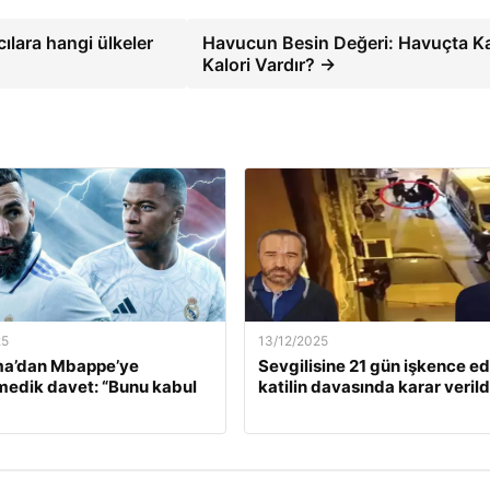
lara hangi ülkeler
Havucun Besin Değeri: Havuçta K
Kalori Vardır? →
25
13/12/2025
a’dan Mbappe’ye
Sevgilisine 21 gün işkence e
edik davet: “Bunu kabul
katilin davasında karar verild