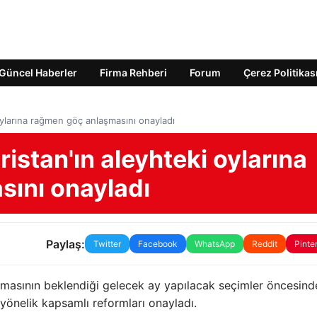
Güncel Haberler
Firma Rehberi
Forum
Çerez Politikas
oylarına rağmen göç anlaşmasını onayladı
istan'ın aleyhteki oylarına
ını onayladı
Paylaş:
Twitter
Facebook
WhatsApp
Reddit
Pinte
 olmasının beklendiği gelecek ay yapılacak seçimler öncesind
yönelik kapsamlı reformları onayladı.