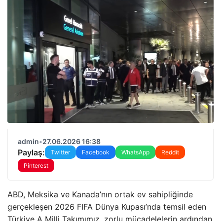
admin
•
27.06.2026 16:38
Paylaş:
Twitter
Facebook
WhatsApp
Reddit
Pinterest
ABD, Meksika ve Kanada’nın ortak ev sahipliğinde
gerçekleşen 2026 FIFA Dünya Kupası’nda temsil eden
Türkiye A Milli Takımımız, zorlu mücadelelerin ardından