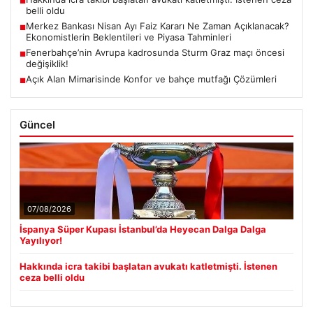
■
belli oldu
Merkez Bankası Nisan Ayı Faiz Kararı Ne Zaman Açıklanacak?
■
Ekonomistlerin Beklentileri ve Piyasa Tahminleri
Fenerbahçe’nin Avrupa kadrosunda Sturm Graz maçı öncesi
■
değişiklik!
Açık Alan Mimarisinde Konfor ve bahçe mutfağı Çözümleri
■
Güncel
07/08/2026
İspanya Süper Kupası İstanbul’da Heyecan Dalga Dalga
Yayılıyor!
Hakkında icra takibi başlatan avukatı katletmişti. İstenen
ceza belli oldu