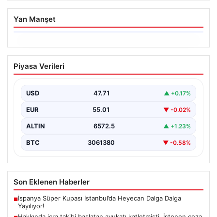
Yan Manşet
06.08.2026
Hakkında icra takibi başlatan avukatı
Piyasa Verileri
katletmişti. İstenen ceza belli oldu
{“title”: “İcra Takibine Zarar Verme Nedeniyle Avukata
Yönelik Silahlı Saldırının Yargı Süreci Açıklandı”,
USD
47.71
▲ +0.17%
“content”:…
EUR
55.01
▼ -0.02%
ALTIN
6572.5
▲ +1.23%
BTC
3061380
▼ -0.58%
Son Eklenen Haberler
İspanya Süper Kupası İstanbul’da Heyecan Dalga Dalga
■
Yayılıyor!
Hakkında icra takibi başlatan avukatı katletmişti. İstenen ceza