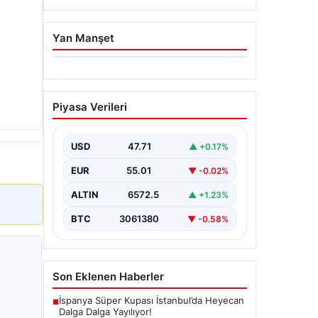
Yan Manşet
06.08.2026
Hakkında icra takibi
Piyasa Verileri
başlatan avukatı
katletmişti. İstenen ceza
belli oldu
USD
47.71
▲ +0.17%
{"title": "İcra Takibine Zarar Verme
EUR
55.01
▼ -0.02%
Nedeniyle Avukata Yönelik Silahlı
Saldırının Yargı Süreci Açıklandı",
ALTIN
6572.5
▲ +1.23%
"content":…
BTC
3061380
▼ -0.58%
Son Eklenen Haberler
İspanya Süper Kupası İstanbul’da Heyecan
■
Dalga Dalga Yayılıyor!