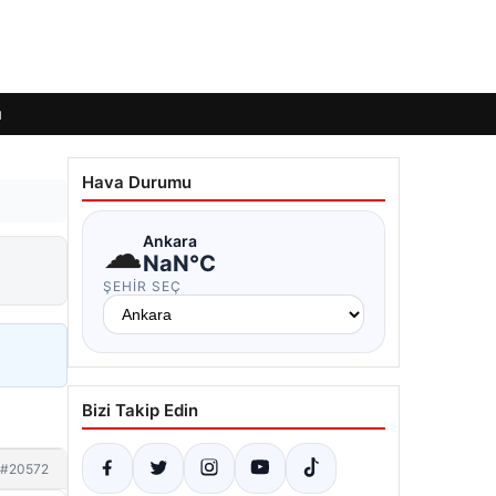
ı
Hava Durumu
☁
Ankara
NaN°C
ŞEHIR SEÇ
Bizi Takip Edin
#20572