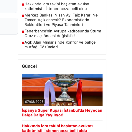
Hakkında icra takibi başlatan avukatı
■
katletmişti. İstenen ceza belli oldu
Merkez Bankası Nisan Ayı Faiz Kararı Ne
■
Zaman Açıklanacak? Ekonomistlerin
Beklentileri ve Piyasa Tahminleri
Fenerbahçe’nin Avrupa kadrosunda Sturm
■
Graz maçı öncesi değişiklik!
Açık Alan Mimarisinde Konfor ve bahçe
■
mutfağı Çözümleri
Güncel
07/08/2026
İspanya Süper Kupası İstanbul’da Heyecan
Dalga Dalga Yayılıyor!
Hakkında icra takibi başlatan avukatı
katletmişti. İstenen ceza belli oldu