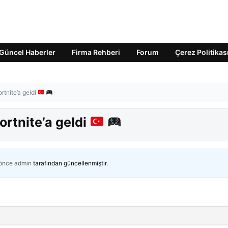
Güncel Haberler
Firma Rehberi
Forum
Çerez Politikas
ortnite’a geldi
ortnite’a geldi
 önce
admin
tarafından güncellenmiştir.