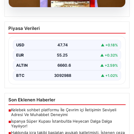
07.08.2026
İspanya Süper Kupası İstanbul’da
Piyasa Verileri
Heyecan Dalga Dalga Yayılıyor!
Türk futbolseverler yakın zamanda uluslararası arenada
büyük bir organizasyona ev sahipliği yapmaya
USD
47.74
▲ +0.18%
hazırlanıyor. İspanya…
EUR
55.25
▲ +0.32%
ALTIN
6660.6
▲ +2.59%
BTC
3092988
▲ +1.02%
Son Eklenen Haberler
Kelebek sohbet platformu İle Çevrim içi İletişimin Seviyeli
■
Adresi Ve Muhabbet Deneyimi
İspanya Süper Kupası İstanbul’da Heyecan Dalga Dalga
■
Yayılıyor!
Hakkında icra takibi başlatan avukatı katletmişti. İstenen ceza
■