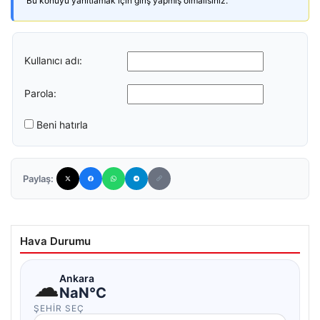
Bu konuyu yanıtlamak için giriş yapmış olmalısınız.
Kullanıcı adı:
Parola:
Beni hatırla
Paylaş:
Hava Durumu
☁
Ankara
NaN°C
ŞEHIR SEÇ