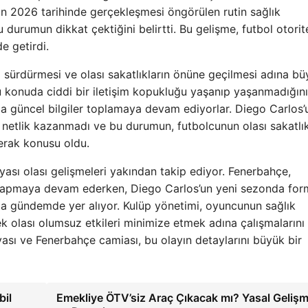
ran 2026 tarihinde gerçekleşmesi öngörülen rutin sağlık
durumun dikkat çektiğini belirtti. Bu gelişme, futbol otorite
de getirdi.
ı sürdürmesi ve olası sakatlıkların önüne geçilmesi adına b
bu konuda ciddi bir iletişim kopukluğu yaşanıp yaşanmadığını
a güncel bilgiler toplamaya devam ediyorlar. Diego Carlos’
 netlik kazanmadı ve bu durumun, futbolcunun olası sakatlık
merak konusu oldu.
yası olası gelişmeleri yakından takip ediyor. Fenerbahçe,
 yapmaya devam ederken, Diego Carlos’un yeni sezonda for
r da gündemde yer alıyor. Kulüp yönetimi, oyuncunun sağlık
k olası olumsuz etkileri minimize etmek adına çalışmalarını
nyası ve Fenerbahçe camiası, bu olayın detaylarını büyük bir
bil
Emekliye ÖTV’siz Araç Çıkacak mı? Yasal Gelişm