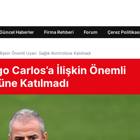
Güncel Haberler
Firma Rehberi
Forum
Çerez Politikas
lişkin Önemli Uyarı: Sağlık Kontrolüne Katılmadı
 Carlos’a İlişkin Önemli
lüne Katılmadı