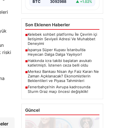
BTC
3092988
▲ +1.02%
leri
Son Eklenen Haberler
üyük
Kelebek sohbet platformu İle Çevrim içi
■
İletişimin Seviyeli Adresi Ve Muhabbet
Deneyimi
un
İspanya Süper Kupası İstanbul’da
■
 riski
Heyecan Dalga Dalga Yayılıyor!
Hakkında icra takibi başlatan avukatı
■
katletmişti. İstenen ceza belli oldu
Merkez Bankası Nisan Ayı Faiz Kararı Ne
■
Zaman Açıklanacak? Ekonomistlerin
ma
Beklentileri ve Piyasa Tahminleri
Fenerbahçe’nin Avrupa kadrosunda
■
Sturm Graz maçı öncesi değişiklik!
Güncel
eler