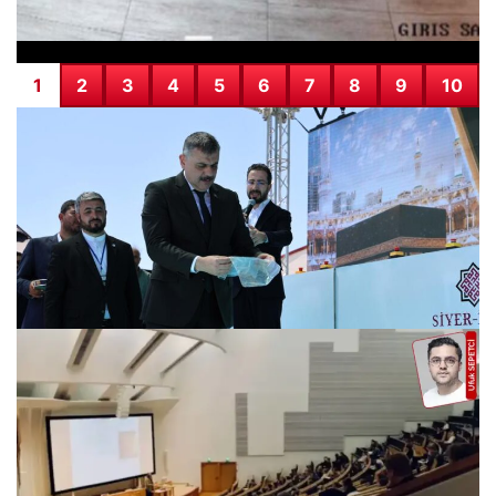
1
2
3
4
5
6
7
8
9
10
Bakan Çiftçi: Değerlerimize Sahip Çıkmamız Gereken Bir
Dönemdeyiz
31.07.2026 05:38