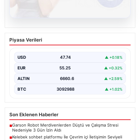
08.08.2026
Kelebek sohbet platformu İle Çevrim içi
Piyasa Verileri
İletişimin Seviyeli Adresi Ve Muhabbet
Deneyimi
USD
47.74
▲ +0.18%
İnternet dünyasında kullanıcıların güvenli bir tarzda
iletişim oluşturması ciddi bir önem taşımaktadır. Halen
EUR
55.25
▲ +0.32%
birçok…
ALTIN
6660.6
▲ +2.59%
BTC
3092988
▲ +1.02%
Son Eklenen Haberler
Garson Robot Merdivenlerden Düştü ve Çalışma Stresi
■
Nedeniyle 3 Gün İzin Aldı
Kelebek sohbet platformu İle Çevrim içi İletişimin Seviyeli
■