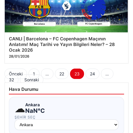
CANLI | Barcelona – FC Copenhagen Maçının
Anlatımı! Maç Tarihi ve Yayın Bilgileri Neler? – 28
Ocak 2026
28/01/2026
Yazı
Önceki
1
…
22
23
24
…
32
Sonraki
sayfalaması
Hava Durumu
☁
Ankara
NaN°C
ŞEHIR SEÇ