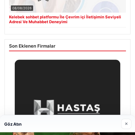
08/08/2026
Kelebek sohbet platformu İle Çevrim içi İletişimin Seviyeli
Adresi Ve Muhabbet Deneyimi
Son Eklenen Firmalar
×
Göz Atın