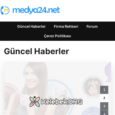
Güncel Haberler
Firma Rehberi
Forum
Çerez Politikası
Güncel Haberler
Kelebek
sohbet
1
platformu
İle
2
Çevrim
3
içi
İletişimin
4